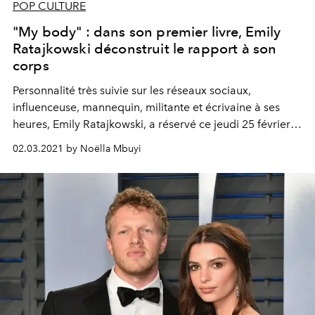
POP CULTURE
"My body" : dans son premier livre, Emily
Ratajkowski déconstruit le rapport à son
corps
Personnalité très suivie sur les réseaux sociaux,
influenceuse, mannequin, militante et écrivaine à ses
heures, Emily Ratajkowski, a réservé ce jeudi 25 février
2021 une jolie surprise à ses fans. Le top, qui compte 27
02.03.2021 by Noëlla Mbuyi
millions d’abonnés, a dévoilé la couverture de "My
body", un ouvrage sur le féminisme et la fétichisation
des femmes par la culture, où elle confesse de
l’objectivation de son corps et les abus dont elle a été
victime.