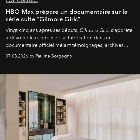
POP CULTURE
HBO Max prépare un documentaire sur la
série culte "Gilmore Girls"
Vingt-cinq ans après ses débuts,
Gilmore Girls
s'apprête
à dévoiler les secrets de sa fabrication dans un
documentaire officiel mêlant témoignages, archives
inédites et plongée dans les coulisses d'un phénomène
07.08.2026 by Pauline Borgogno
générationnel.