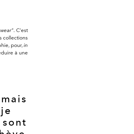
 wear"
. C'est
 collections
phie, pour,
in
éduire à une
 mais
je
s sont
chève