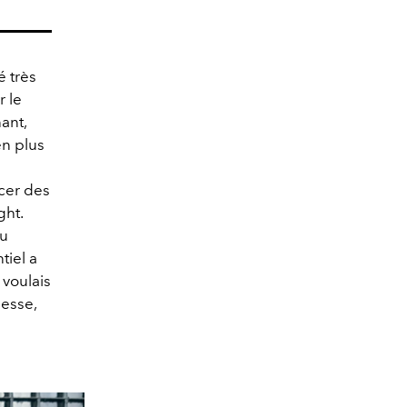
é très
r le
ant,
en plus
acer des
ght.
du
tiel a
 voulais
lesse,