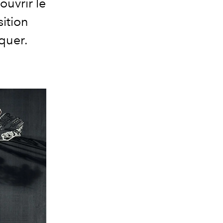
uvrir le
ition
quer.