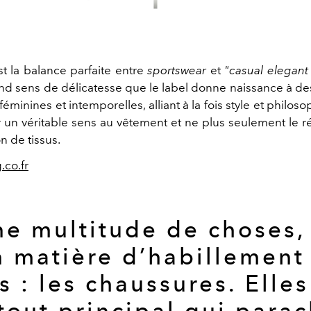
 la balance parfaite entre
sportswear
et
"casual elegant
nd sens de délicatesse que le label donne naissance à des
éminines et intemporelles, alliant à la fois style et philoso
 un véritable sens au vêtement et ne plus seulement le r
n de tissus.
co.fr
une multitude de choses,
n matière d’habillement 
s : les chaussures. Elle
tout principal qui para