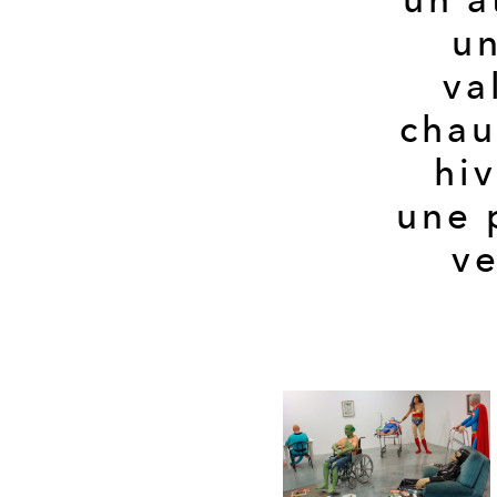
un
va
chau
hiv
une 
ve