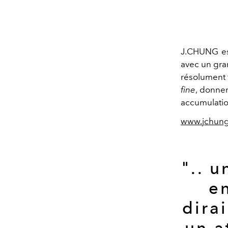
J.CHUNG est
avec un gra
résolument f
fine
, donner
accumulatio
www.jchung.
".. 
e
dirai
un a