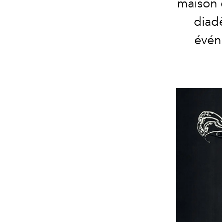
maison 
diad
évén