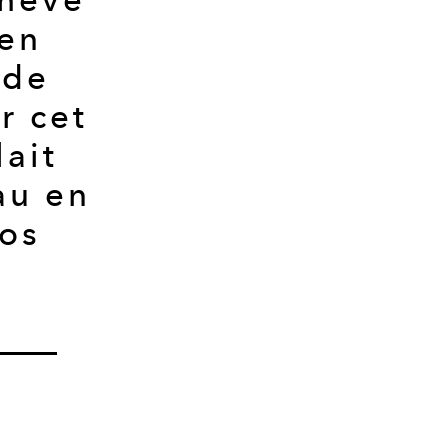
 en
 de
r cet
lait
au en
ros