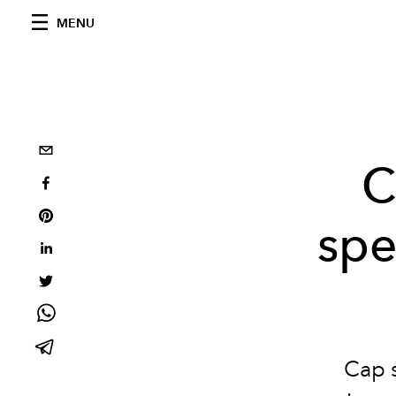
MENU
C
spe
Cap s