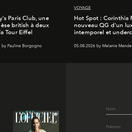
VOYAGE
y's Paris Club, une
Hot Spot : Corinthia
èse british à deux
nouveau QG d'un lu
a Tour Eiffel
intemporel et under
 by Pauline Borgogno
05.08.2026 by Melanie Mende