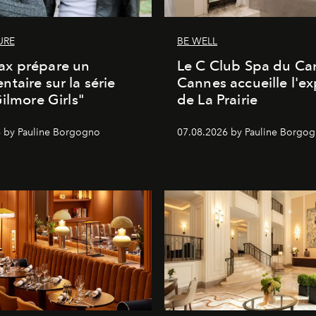
URE
BE WELL
x prépare un
Le C Club Spa du Car
taire sur la série
Cannes accueille l'ex
Gilmore Girls"
de La Prairie
 by Pauline Borgogno
07.08.2026 by Pauline Borgo