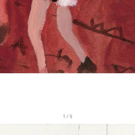
1
/
5