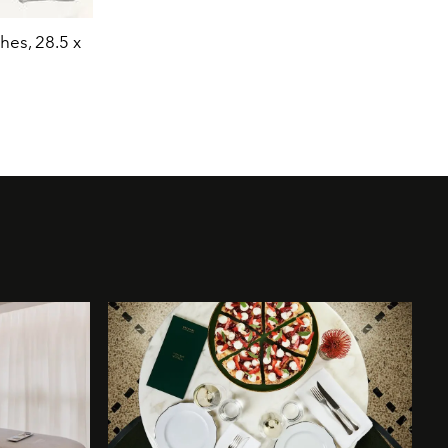
Florian Krewer, “Untitled”, 2019, Charcoal on 
hes, 28.5 x
19 cm