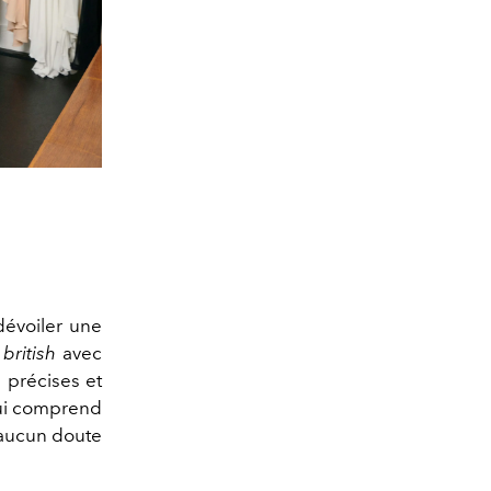
dévoiler une
e
british
avec
 précises et
qui comprend
 aucun doute