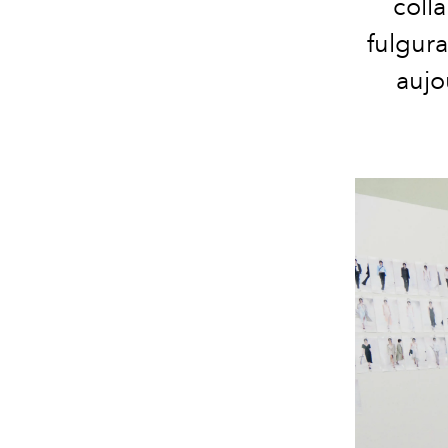
coll
fulgur
aujo