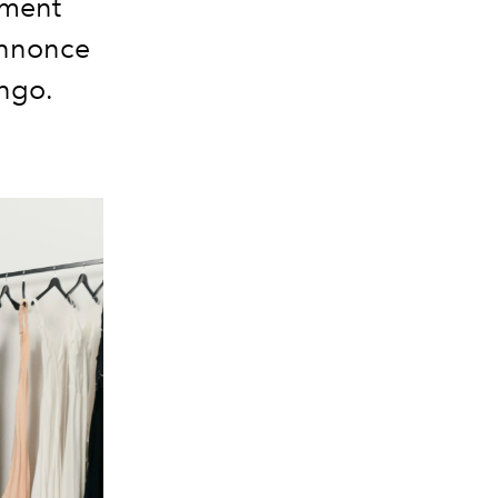
ement
nnonce
ango.