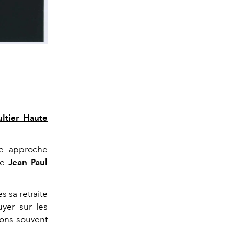
ltier Haute
ne approche
 de
Jean Paul
s sa retraite
uyer sur les
ions souvent