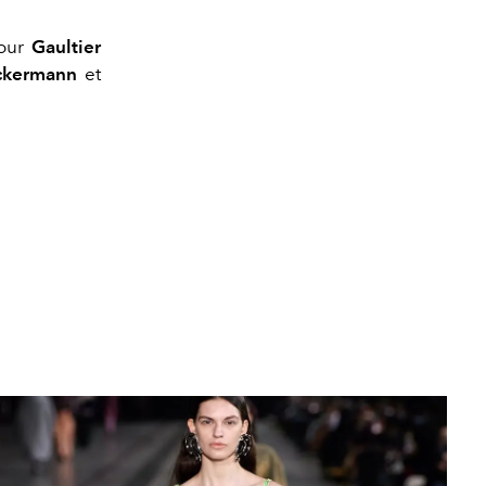
pour
Gaultier
Ackermann
et