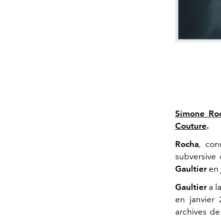
Simone Ro
Couture
.
Rocha
, co
subversive 
Gaultier
en
Gaultier
a l
en janvier 
archives de