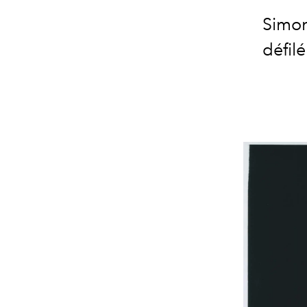
Simon
défil