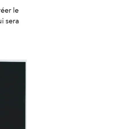
éer le
i sera