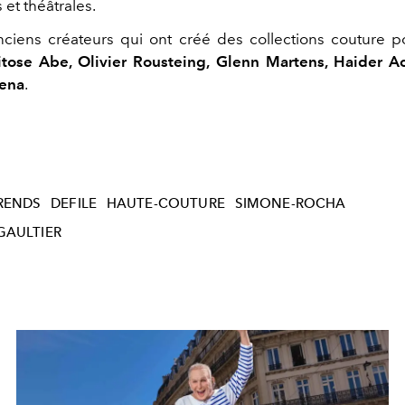
et théâtrales.
nciens créateurs qui ont créé des collections couture 
itose Abe, Olivier Rousteing, Glenn Martens, Haider 
sena
.
RENDS
DEFILE
HAUTE-COUTURE
SIMONE-ROCHA
GAULTIER