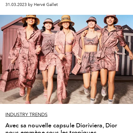
ornementation qu’appréciait particulièrement Christian
31.03.2023 by Hervé Gallet
Dior. Le 12 février 1947, lors de sa première
présentation de mode, au numéro 30 de l’avenue
Montaigne, toute l’assistance venue admirer ce défilé
inaugural prit place sur des chaises cannées de style
Napoléon III. ce motif particulier accompagne
aujourd’hui cette interprétation inédite de la montre la D
de Dior qui, sous ce visage raffiné, devient la D My Dior.
INDUSTRY TRENDS
Avec sa nouvelle capsule Dioriviera, Dior
nous emmène sous les tropiques