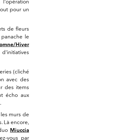
l'opération
 tout pour un
ts de fleurs
c panache le
omne/Hiver
'initiatives
eries (cliché
ion avec des
ur des items
ant écho aux
.
, les murs de
. Là encore,
u duo
Miuccia
rez-vous par