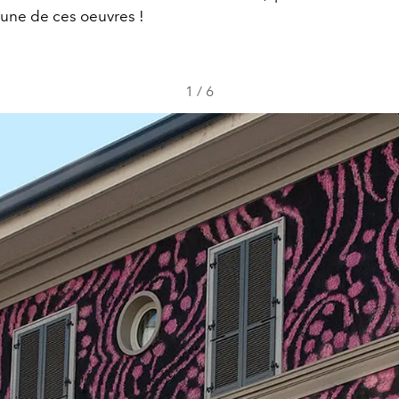
'une de ces oeuvres !
1
/
6