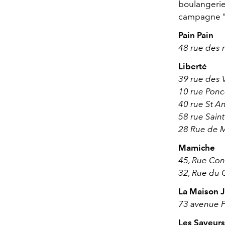
boulangeries
campagne "F
Pain Pain
48 rue des m
Liberté
39 rue des V
10 rue Ponce
40 rue St An
58 rue Sain
28 Rue de M
Mamiche
45, Rue Con
32, Rue du 
La Maison J
73 avenue Fr
Les Saveurs