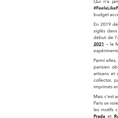
Qui n'a ja
#FeelsLike
budget acce
En 2019 dé
siglés
dans 
début de l'
2021
— la M
expérimenta
Parmi elles,
parisien ob
artisans et
collector, 
imprimés em
Mais c'est a
Paris se vo
les motifs 
Prada
et
R