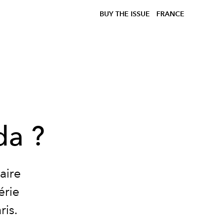
BUY THE ISSUE
FRANCE
da ?
aire
érie
ris.