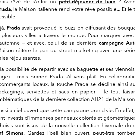
mais rêvé de s'offrir un
petit-déjeuner de luxe
? Avec 
Prada
, la Maison italienne rend votre rêve possible... Et le
ssible.
jà,
Prada
avait provoqué le buzz en diffusant
des bouque
plusieurs villes à travers le monde. Pour marquer ave
automne — et avec, celui de sa dernière
campagne
Aut
aison réitère le pari du street marketing avec une série d
les réjouissantes.
 la possibilité de repartir avec sa baguette et ses viennois
lige) — mais brandé Prada s'il vous plaît. En collaborat
 commerçants locaux, la touche Prada se décline ainsi s
packagings, serviettes et sacs en papier — le tout fais
blématiques de la dernière collection AH21 de la Maison
ussi à ciel ouvert que cette campagne prend vie. En effet
ient investis d'immenses panneaux colorés et géométriques
choisis sont issus de la nouvelle collection hivernale d
af Simons
. Gardez l'oeil bien ouvert, peut-être tombe