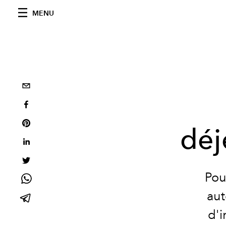
MENU
déj
Pou
aut
d'i