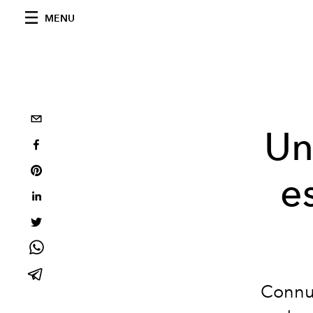
MENU
Un
es
Connu