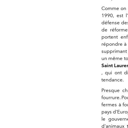
Comme on l
1990, est l
défense des
de réforme 
portent en
répondre à 
supprimant 
un même toi
Saint Laure
, qui ont d
tendance.
Presque ch
fourrure. Po
fermes à fo
pays d'Europ
le gouvern
d'animaux t