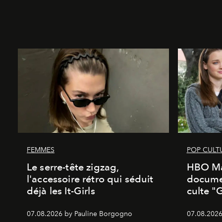
FEMMES
POP CULT
Le serre-tête zigzag,
HBO Ma
l'accessoire rétro qui séduit
documen
déjà les It-Girls
culte "
07.08.2026 by Pauline Borgogno
07.08.2026