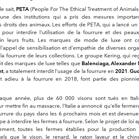
e sait,
PETA
(People For The Ethical Treatment of Animals
'une des institutions qui a pris des mesures importa
 droits des animaux. Les efforts de PETA, qui a lancé 
pour interdire l'utilisation de la fourrure et des peau
fin leurs fruits. Les marques de mode de luxe ont
l'appel de sensibilisation et d'empathie de diverses orga
la fourrure de leurs collections. Le groupe Kering, qui r
t des marques de luxe telles que
Balenciaga, Alexande
nt
, a totalement interdit l'usage de la fourrure en
2021
.
Guc
it adieu à la fourrure en 2018, font partie des pionni
aque année, plus de 60 000 visons sont tués en Itali
ur mettre fin au massacre, l'Italie a annoncé qu'elle fermera
urrure du pays dans les 6 prochains mois et est devenue
e à interdire les fermes à fourrure. Selon le projet de loi
ement, toutes les fermes établies pour la production 
els que le vison, le renard, le raton laveur et le chinc