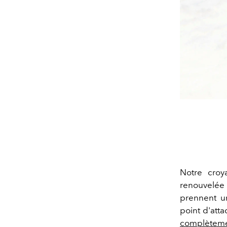
Notre cro
renouvelée
prennent 
point d'att
complètemen