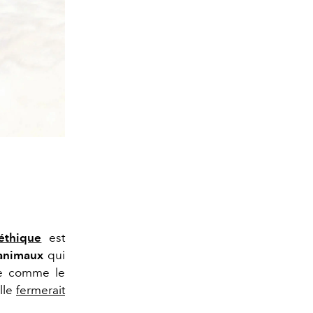
éthique
est
 animaux
qui
ue comme le
lle
fermerait