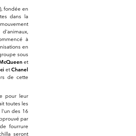
), fondée en
ntes dans la
un mouvement
x d'animaux,
 commencé à
nisations en
egroupe sous
r McQueen
et
ci
et
Chanel
ers de cette
e pour leur
it toutes les
 l'un des 16
 approuvé par
de fourrure
hilla seront