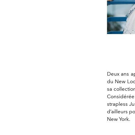
Deux ans ap
du New Lo
sa collecti
Considérée
strapless
Ju
d’ailleurs p
New York.