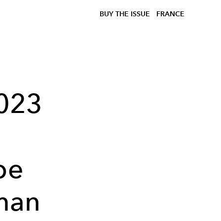
BUY THE ISSUE
FRANCE
2023
be
tman