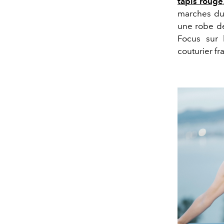
tapis rouge
marches du
une robe de
Focus sur 
couturier fr