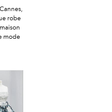
 Cannes,
que robe
 maison
de mode