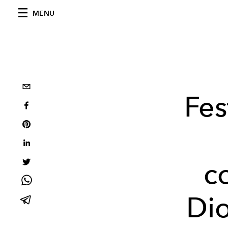
MENU
Fes
c
Dio