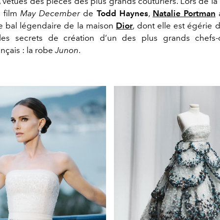
, vêtues des pièces des plus grands couturiers. Lors de l
 film
May December
de
Todd Haynes
,
Natalie Portman
a
 bal légendaire de la maison
Dior
, dont elle est égérie
les secrets de création d’un des plus grands chefs
ançais : la robe
Junon
.