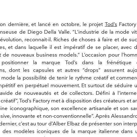
ison dernière, et lancé en octobre, le projet
Tod’s
Factory 
nseuse de Diego Della Valle. “L’industrie de la mode vit
évolution, reconnait-il. Riches de choses à faire et de su
s, et dans laquelle il est impératif de se placer, avec
t de nouveaux business models.” L’occasion pour l’homm
e positionner la marque Tod’s dans la frénétique 
ons, dont les capsules et autres “drops” assurent auj
mode la possibilité de tenir le rythme créatif et commer
étitif en perpétuel mouvement. Et surtout de séduire 
avide de nouveautés et de collectors. Défini à l’inte
 créatif”, Tod’s Factory met à disposition des créateurs et art
ine iconographique, son excellence artisanale et son savo
usive, innovante et non-conventionnelle”. Après Alessandr
ernier, c’est au tour d’Alber Elbaz de présenter son interp
e des modèles iconiques de la marque italienne dans 