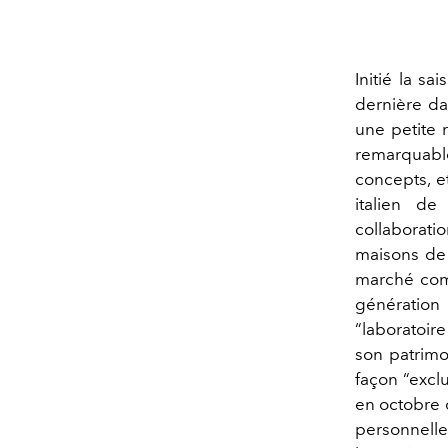
Initié la sa
dernière da
une petite r
remarquable
concepts, e
italien d
collaborati
maisons de 
marché comp
génération 
“laboratoire
son patrimo
façon “excl
en octobre d
personnell