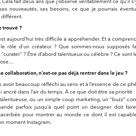
 Cela fait deux ans que j’observe véritablement ce qu’il s’
 ses nouveautés, ses besoins, ce que je pourrais éventu
différent.
z trouvé ?
st aujourd’hui très difficile à appréhender. Et à compren
 le rôle d’un créateur ? Que sommes-nous supposés fai
 “curater” ? Être d’abord talentueux ou célèbre ? Ce sont 
pose…
 collaboration, n’est-ce pas déjà rentrer dans le jeu ?
s avoir beaucoup réfléchi au sens et à l’essence de ce 
si ancré dans l’air du temps. À ce que doit être sa priorité 
 talentueuse, ou un simple coup marketing, un “buzz” co
nde parfois jusqu’à quel point un designer doit fair
exacerbée pour montrer au monde ce dont il est capabl
 son moment Instagram.