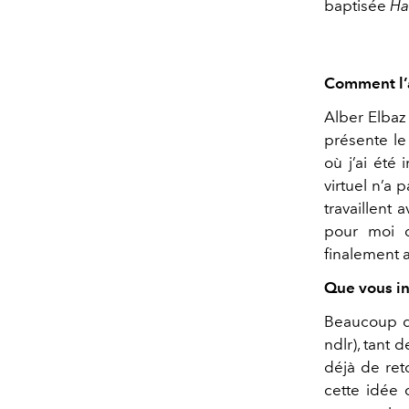
baptisée
Ha
Comment l’a
Alber Elbaz 
présente le 
où j’ai été
virtuel n’a p
travaillent 
pour moi d
finalement 
Que vous in
Beaucoup d’
ndlr), tant 
déjà de ret
cette idée 