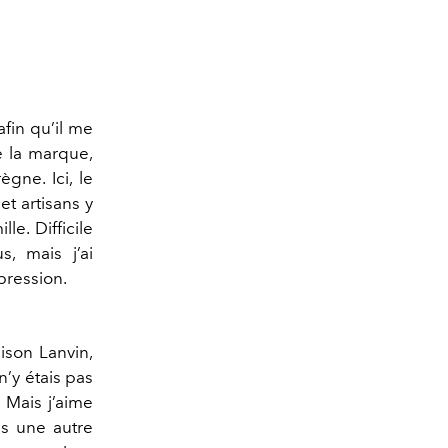
afin qu’il me
de la marque,
gne. Ici, le
 et artisans y
le. Difficile
, mais j’ai
pression.
ison Lanvin,
n’y étais pas
 Mais j’aime
us une autre