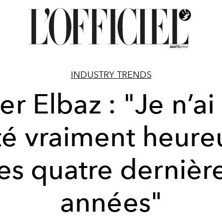
INDUSTRY TRENDS
er Elbaz : "Je n’ai
té vraiment heure
es quatre dernièr
années"