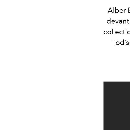
Alber 
devant
collecti
Tod’s