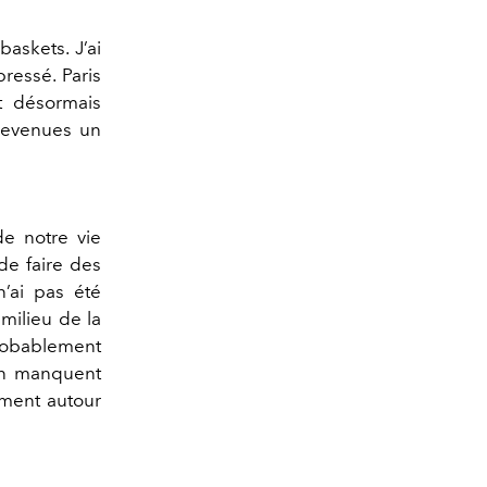
baskets. J’ai
ressé. Paris
t désormais
devenues un
de notre vie
 de faire des
n’ai pas été
milieu de la
probablement
 en manquent
oment autour