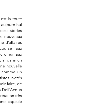
est la toute
 aujourd’hui
ccess stories
 de nouveaux
e d’affaires
course aux
ourd’hui aux
cial dans un
une nouvelle
rne comme un
istes invités
ir-faire, de
o Dell’Acqua
rétation très
une capsule