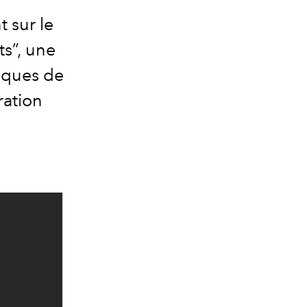
 sur le
s”, une
siques de
ration