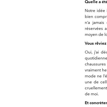
Quelle a ét
Notre idée i
bien compri
n’a jamais
réservées 
moyen de lo
Vous rêviez
Oui, j’ai d
quotidienne,
chaussures 
vraiment he
mode ne l’é
une de cell
cruellement
de moi.
Et concrète