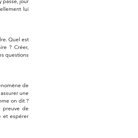
y passe, jour
ellement lui
dre. Quel est
re ? Créer,
les questions
phénomène de
: assurer une
mme on dit ?
e preuve de
e et espérer