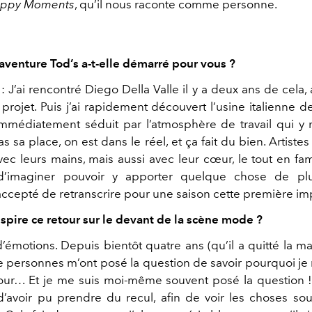
ppy Moments
, qu’il nous raconte comme personne.
venture Tod’s a-t-elle démarré pour vous ?
: J’ai rencontré Diego Della Valle il y a deux ans de cela, 
projet. Puis j’ai rapidement découvert l’usine italienne 
 immédiatement séduit par l’atmosphère de travail qui y rè
as sa place, on est dans le réel, et ça fait du bien. Artistes
avec leurs mains, mais aussi avec leur cœur, le tout en famil
’imaginer pouvoir y apporter quelque chose de plus
accepté de retranscrire pour une saison cette première im
spire ce retour sur le devant de la scène mode ?
émotions. Depuis bientôt quatre ans (qu’il a quitté la ma
de personnes m’ont posé la question de savoir pourquoi je 
our… Et je me suis moi-même souvent posé la question !
d’avoir pu prendre du recul, afin de voir les choses so