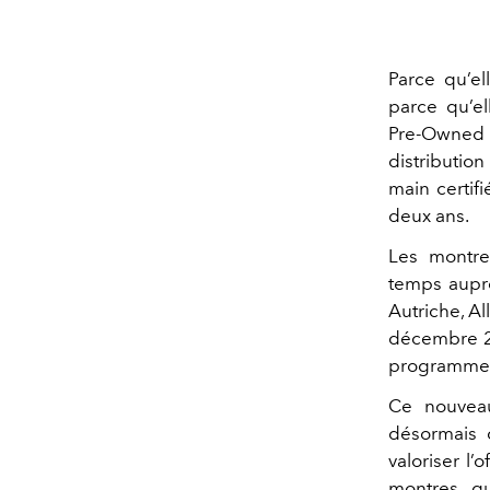
Parce qu’el
parce qu’el
Pre‑Owned 
distributio
main certif
deux ans.
Les montre
temps auprè
Autriche, A
décembre 20
programme R
Ce nouvea
désormais c
valoriser l’
montres, qu