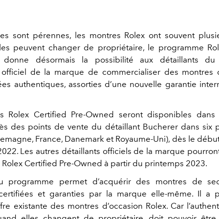
les sont pérennes, les montres Rolex ont souvent plusie
les peuvent changer de propriétaire, le programme Rol
donne désormais la possibilité aux détaillants d
n officiel de la marque de commercialiser des montre
iées authentiques, assorties d’une nouvelle garantie inter
s Rolex Certified Pre‑Owned seront disponibles dans
s des points de vente du détaillant Bucherer dans six p
llemagne, France, Danemark et Royaume‑Uni), dès le débu
22. Les autres détaillants officiels de la marque pourron
olex Certified Pre‑Owned à partir du printemps 2023.
u programme permet d’acquérir des montres de se
ertifiées et garanties par la marque elle‑même. Il a
offre existante des montres d’occasion Rolex. Car l’authen
and elles changent de propriétaire, doit pouvoir être