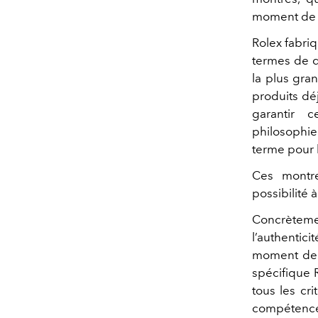
moment de le
Rolex fabri
termes de q
la plus gra
produits déj
garantir 
philosophie 
terme pour 
Ces montre
possibilité 
Concrèteme
l’authentici
moment de l
spécifique 
tous les cri
compétence