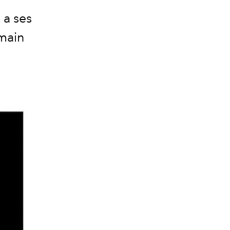
 a ses
 main