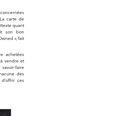
 concernées
 La carte de
tteste quant
tit son bon
Owned », fait
re achetées
 à vendre et
savoir‑faire
chacune des
d’offrir ces