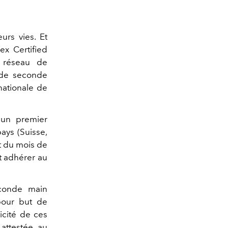
urs vies. Et
ex Certified
u réseau de
s de seconde
nationale de
 un premier
ays (Suisse,
t du mois de
t adhérer au
conde main
 pour but de
ticité de ces
 attestée au