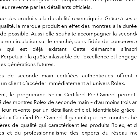
ur revente par les détaillants officiels.
que des produits à la durabilité revendiquée. Grâce à ses 
ualité, la marque produit en effet des montres à la durée
nde possible. Aussi elle souhaite accompagner la second
à en circulation sur le marché, dans l’idée de conserver, 
ce qui est déjà existant. Cette démarche s’inscr
Perpetual : la quête inlassable de l’excellence et l’enga
les générations futures.
s de seconde main certifiées authentiques offrent 
à un client d’accéder immédiatement à l’univers Rolex.
nt, le programme Rolex Certified Pre‑Owned permet d
té des montres Rolex de seconde main – d’au moins trois a
eur revente par un détaillant officiel, identifiable grâce
Rolex Certified Pre-Owned. Il garantit que ces montres bé
tères de qualité qui caractérisent les produits Rolex, et 
s et du professionnalisme des experts du réseau mo