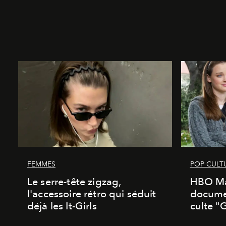
FEMMES
POP CULT
Le serre-tête zigzag,
HBO Ma
l'accessoire rétro qui séduit
documen
déjà les It-Girls
culte "