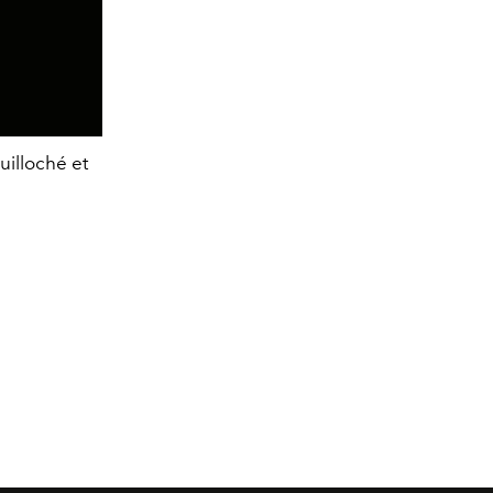
Montre manchette en deux ors gravés et 
uilloché et
Buccellati