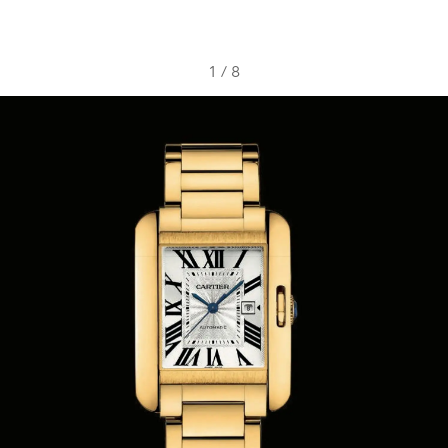
1
/
8