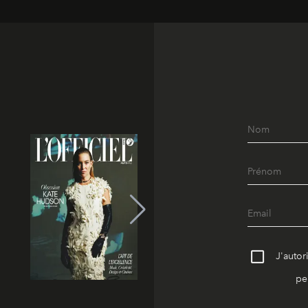
J'autor
pe