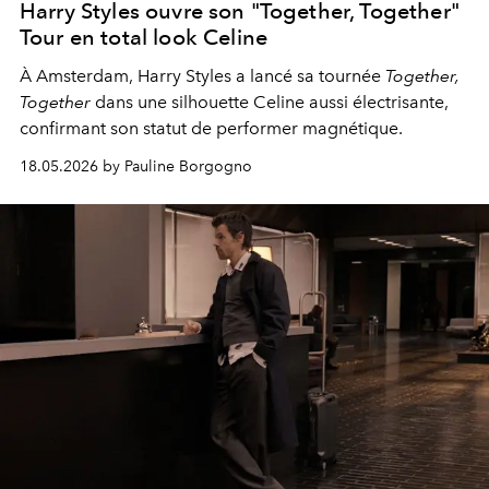
Harry Styles ouvre son "Together, Together"
Tour en total look Celine
À Amsterdam,
Harry Styles
a lancé sa tournée
Together,
Together
dans une silhouette Celine aussi électrisante,
confirmant son statut de performer magnétique.
18.05.2026 by Pauline Borgogno