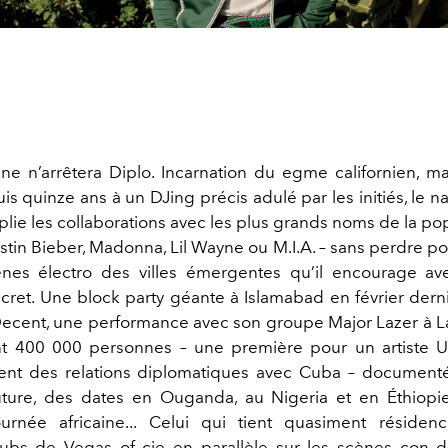
ne n’arrêtera Diplo. Incarnation du egme californien, 
 quinze ans à un DJing précis adulé par les initiés, le nati
iplie les collaborations avec les plus grands noms de la p
stin Bieber, Madonna, Lil Wayne ou M.I.A. – sans perdre po
ènes électro des villes émergentes qu’il encourage av
cret. Une block party géante à Islamabad en février dern
ecent, une performance avec son groupe Major Lazer à 
t 400 000 personnes – une première pour un artiste U
ent des relations diplomatiques avec Cuba – document
ture, des dates en Ouganda, au Nigeria et en Éthiopie
ournée africaine... Celui qui tient quasiment résiden
lubs de Vegas of cie en parallèle sur les scènes con d