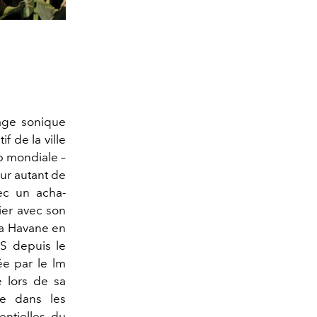
mage sonique
f de la ville
op mondiale –
ur autant de
ec un acha-
ier avec son
La Havane en
S depuis le
ée par le lm
 lors de sa
ce dans les
entielles du