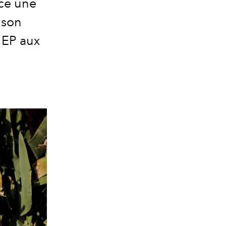
nce une
 son
, EP aux