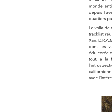
monde entier
depuis Favel
quartiers pa
Le voilà de 
tracklist ré
Xan, D.R.A.
dont les v
édulcorée de
tout, à la 
l’introspe
californien
avec l’intér