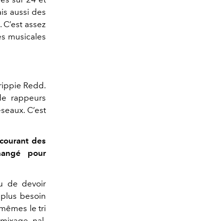
is aussi des
. C’est assez
es musicales
Trippie Redd.
de rappeurs
seaux. C’est
 courant des
hangé pour
u de devoir
a plus besoin
-mêmes le tri
mixage nal,