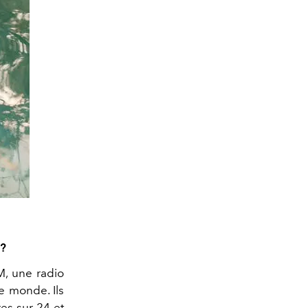
t?
XM, une radio
e monde. Ils
es sur 24 et