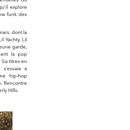
qu’il explore
 new funk des
mars, dont la
l Yachty, Lil
jeune garde,
cent la pop
Six titres en
o s’essaie à
ène hip-hop
e. Rencontre
ly Hills.