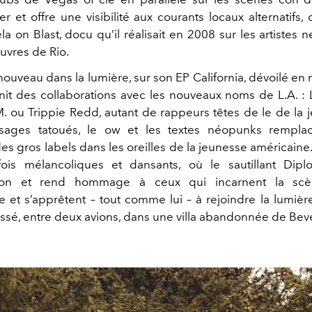
 et offre une visibilité aux courants locaux alternatifs, 
a on Blast, docu qu’il réalisait en 2008 sur les artistes
uvres de Rio.
nouveau dans la lumière, sur son EP California, dévoilé en 
unit des collaborations avec les nouveaux noms de L.A. : Li
M. ou Trippie Redd, autant de rappeurs têtes de le de la 
isages tatoués, le ow et les textes néopunks rempla
s gros labels dans les oreilles de la jeunesse américaine. 
fois mélancoliques et dansants, où le sautillant Dipl
ction et rend hommage à ceux qui incarnent la sc
ne et s’apprêtent – tout comme lui – à rejoindre la lumièr
essé, entre deux avions, dans une villa abandonnée de Bever