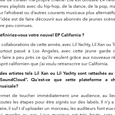
 mes playlists avec du hip-hop, de la dance, de la pop, ma
r l’afrobeat ou d’autres courants musicaux plus alternatifs
 l’idée est de faire découvrir aux abonnés de jeunes scèn
ore peu connues.
iniriez-vous votre nouvel EP California ?
s collaborations de cette année, avec Lil Yachty, Lil Xan ou 
 surtout passé à Los Angeles, avec cette jeune garde 
 faire à peu près ce qu’ils veulent grâce aux nouveaux ré
rit californien que j’ai voulu retranscrire sur California.
des artistes tels Lil Xan ou Lil Yachty sont rattachés au
 SoundCloud”. Qu’est-ce que cette plateforme a c
 musicale?
permet de toucher immédiatement une audience, au lie
outes les étapes pour être signés sur des labels. Il n’y 
ire, il suf t d’uploader un morceau, les auditeurs font eux
ui marche ou pas. Leur musique est très brute, sans 