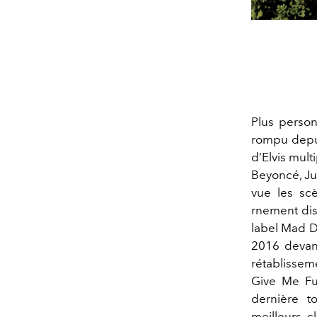
Plus person
rompu depuis
d’Elvis mult
Beyoncé, Ju
vue les sc
rnement dis
label Mad D
2016 devan
rétablissem
Give Me Fu
dernière t
meilleurs c