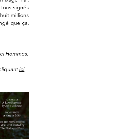
t tous signés
uit millions
angé que ça,
ciel Hommes,
 cliquant
ici