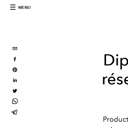
MENU
Dip
rés
Product