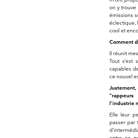
on y trouve
émissions su
éclectique,
cool et enc
Comment déf
Il réunit me
Tout s’est
capables de
ce nouvel esp
Justement, 
“rappeurs
l’industrie
Elle leur 
passer par t
d’intermédia
entre ce q