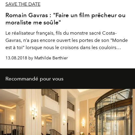
SAVE THE DATE
Romain Gavras : "Faire un film prêcheur ou
moraliste me soûle"
Le réalisateur français, fils du monstre sacré Costa-
Gavras, n’a pas encore ouvert les portes de son "Monde
est à toi" lorsque nous le croisons dans les couloirs
moquettés du Martinez, en chemise hawaïenne et
13.08.2018 by Mathilde Berthier
claquettes-chaussettes. Projeté quatre heures plus tard,
devant la brochette Adjani, Cassel, Amamra, Leklou et
900 cinéphiles en presque fracs, le long-métrage, en
Recommandé pour vous
salles ce mercredi 15 août, électrise...