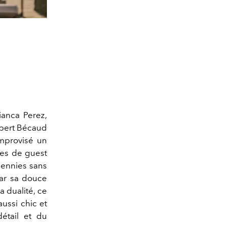
ianca Perez,
lbert Bécaud
improvisé un
tes de guest
écennies sans
par sa douce
a dualité, ce
aussi chic et
détail et du