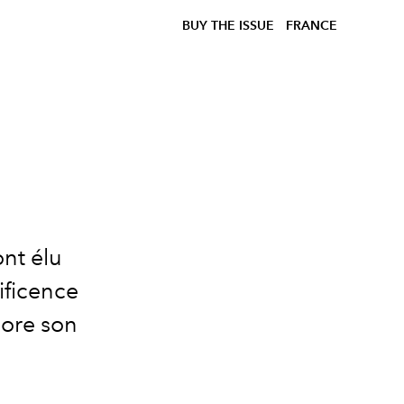
BUY THE ISSUE
FRANCE
ont élu
ificence
core son