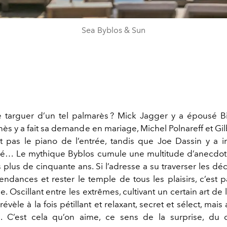
Sea Byblos & Sun
 targuer d’un tel palmarès ? Mick Jagger y a épousé B
nès y a fait sa demande en mariage, Michel Polnareff et Gi
t pas le piano de l’entrée, tandis que Joe Dassin y a 
vé… Le mythique Byblos cumule une multitude d’anecdo
 plus de cinquante ans. Si l’adresse a su traverser les d
endances et rester le temple de tous les plaisirs, c’est 
. Oscillant entre les extrêmes, cultivant un certain art de l
révèle à la fois pétillant et relaxant, secret et sélect, mais 
. C’est cela qu’on aime, ce sens de la surprise, du 