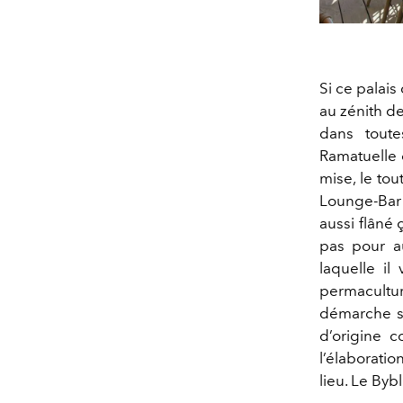
Si ce palais
au zénith de
dans toute
Ramatuelle 
mise, le tou
Lounge-Bar 
aussi flâné 
pas pour a
laquelle il
permacultu
démarche s’
d’origine 
l’élaboratio
lieu. Le By