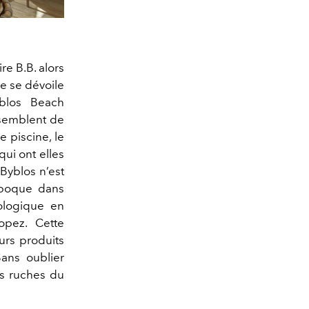
re B.B. alors
xe se dévoile
yblos Beach
 semblent de
e piscine, le
ui ont elles
 Byblos n’est
époque dans
cologique en
opez. Cette
urs produits
ans oublier
des ruches du