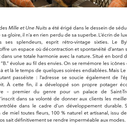
 des
Mille et Une Nuits
a été érigé dans le dessein de sédui
 sa gloire, il n’a en rien perdu de sa superbe. L’écrin de lu
s ses splendeurs, esprit rétro-vintage sixties. Le B
offre un espace où décontraction et spontanéité d’antan
t dans une totale harmonie avec la nature. Situé en bord d
“B.” évolue au fil des envies. On se remémore les icônes q
çà et là le temps de quelques soirées endiablées. Mais Le
utant passéiste : l’adresse se soucie également de l’
 vit. À cette fin, il a développé son propre potager é
re – premier du genre pour un palace de Saint-Tr
inscrit dans sa volonté de donner aux clients les meille
contrôlée dans le cadre d’un développement durable. S
n de miel toutes fleurs, 100 % naturel et artisanal, issu 
blos sait définitivement se rendre imperméable aux modes.