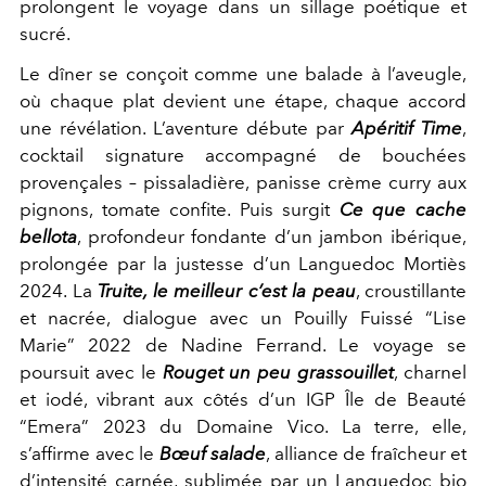
prolongent le voyage dans un sillage poétique et
sucré.
Le dîner se conçoit comme une balade à l’aveugle,
où chaque plat devient une étape, chaque accord
une révélation. L’aventure débute par
Apéritif Time
,
cocktail signature accompagné de bouchées
provençales – pissaladière, panisse crème curry aux
pignons, tomate confite. Puis surgit
Ce que cache
bellota
, profondeur fondante d’un jambon ibérique,
prolongée par la justesse d’un Languedoc Mortiès
2024. La
Truite, le meilleur c’est la peau
, croustillante
et nacrée, dialogue avec un Pouilly Fuissé “Lise
Marie” 2022 de Nadine Ferrand. Le voyage se
poursuit avec le
Rouget un peu grassouillet
, charnel
et iodé, vibrant aux côtés d’un IGP Île de Beauté
“Emera” 2023 du Domaine Vico. La terre, elle,
s’affirme avec le
Bœuf salade
, alliance de fraîcheur et
d’intensité carnée, sublimée par un Languedoc bio