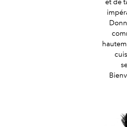
et de t
impéra
Donne
comm
hauteme
cuis
se
Bienv