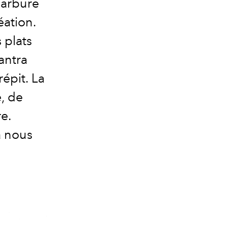
 carbure
éation.
 plats
antra
épit. La
e, de
re.
à nous