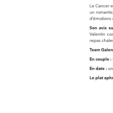
Le Cancer e
un romantis
d’émotions d
Son avis su
Valentin co
repas chale
Team Galent
En couple :
En date :
un
Le plat aph