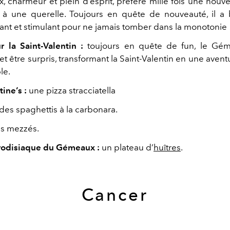
 charmeur et plein d’esprit,
préfère mille fois une nouve
 à une querelle. Toujours en
quête de nouveauté, il a
lant et stimulant pour ne jamais tomber
dans la monotonie 
r la Saint-Valentin :
toujours en
quête de fun, le Gé
et être surpris, transformant la Saint-Valentin
en une aventu
le.
ine’s :
une pizza stracciatella
des spaghettis à la carbonara.
s mezzés.
hrodisiaque du Gémeaux :
un plateau d’
huîtres
.
Cancer