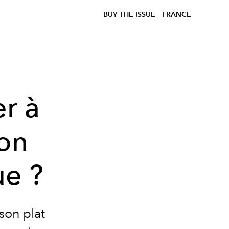
BUY THE ISSUE
FRANCE
r à
lon
ue ?
son plat