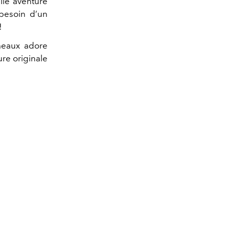
lle aventure
 besoin d’un
!
meaux adore
re originale