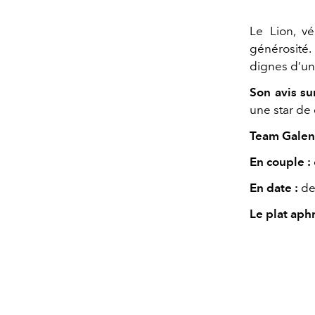
Le Lion, v
générosité.
dignes d’un
Son avis sur
une star de
Team Galent
En couple :
En date :
de
Le plat aph