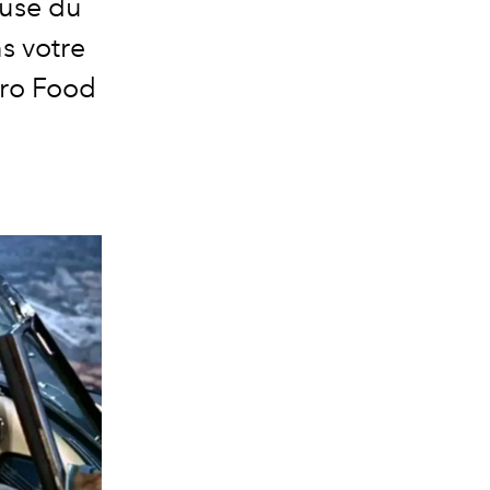
euse du
ns votre
stro Food