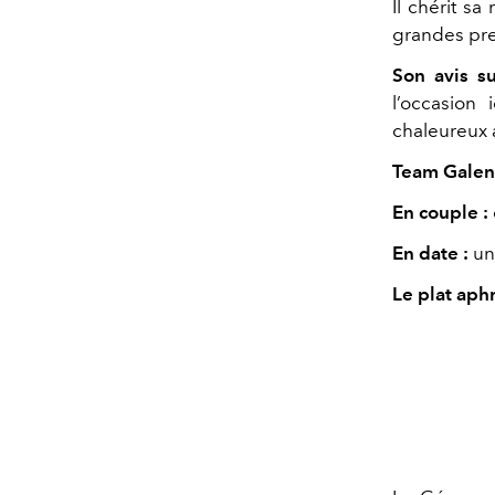
Il chérit sa
grandes pr
Son avis su
l’occasion
chaleureux 
Team Galent
En couple :
En date :
un
Le plat aph