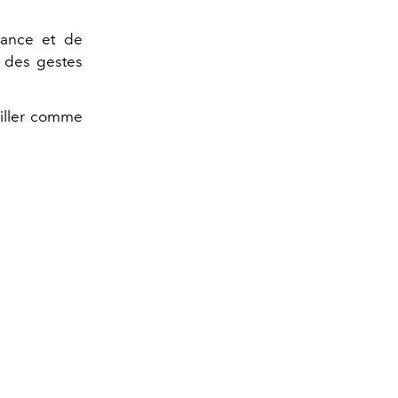
iance et de
r des gestes
riller comme