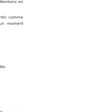
attentions en
entin comme
r un moment
tte.