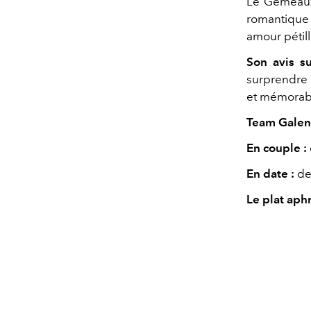
Le Gémeaux,
romantique
amour
pétil
Son avis su
surprendre
et mémorab
Team Galent
En couple :
En date :
de
Le plat ap