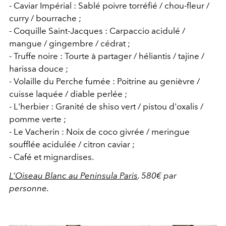
- Caviar Impérial : Sablé poivre torréfié / chou-fleur /
curry / bourrache ;
- Coquille Saint-Jacques : Carpaccio acidulé /
mangue / gingembre / cédrat ;
- Truffe noire : Tourte à partager / héliantis / tajine /
harissa douce ;
- Volaille du Perche fumée : Poitrine au genièvre /
cuisse laquée / diable perlée ;
- L'herbier : Granité de shiso vert / pistou d'oxalis /
pomme verte ;
- Le Vacherin : Noix de coco givrée / meringue
soufflée acidulée / citron caviar ;
- Café et mignardises.
L’Oiseau Blanc au Peninsula Paris
. 580€ par
personne.