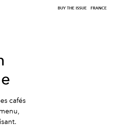
BUY THE ISSUE
FRANCE
n
ne
des cafés
 menu,
isant.