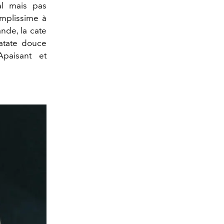
al mais pas
implissime à
nde, la cate
atate douce
paisant et