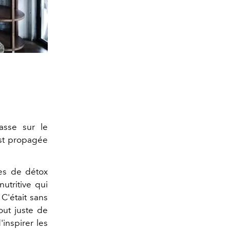
asse sur le
est propagée
nes de détox
utritive qui
C'était sans
out juste de
inspirer les