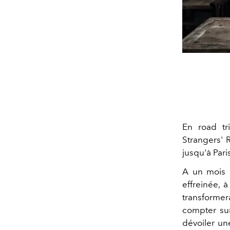
En road tr
Strangers' 
jusqu'à Pari
A un mois d
effreinée, 
transformer
compter sur
dévoiler un