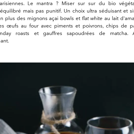
arisiennes. Le mantra ? Miser sur sur du bio végét
 équilibré mais pas punitif. Un choix ultra séduisant et s
 en plus des mignons açai bowls et
flat white
au lait d'ama
es œufs au four avec piments et poivrons, chips de p
unday roasts et gauffres sapoudrées de matcha. A
sant.