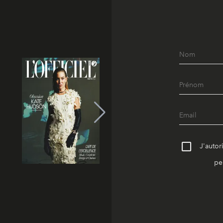
J'autor
pe