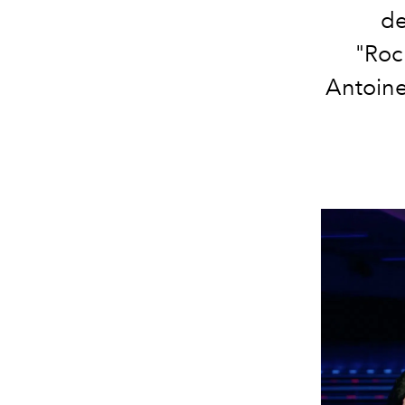
de
"Roc
Antoinet