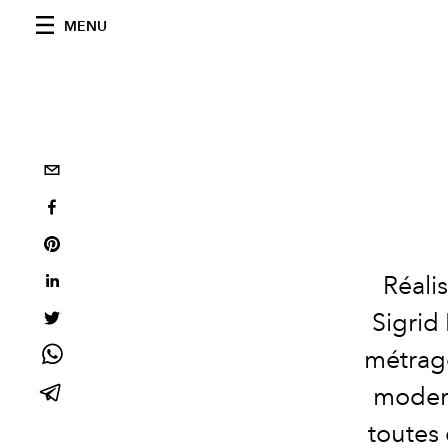
MENU
Réali
Sigrid
métrage
modern
toutes 