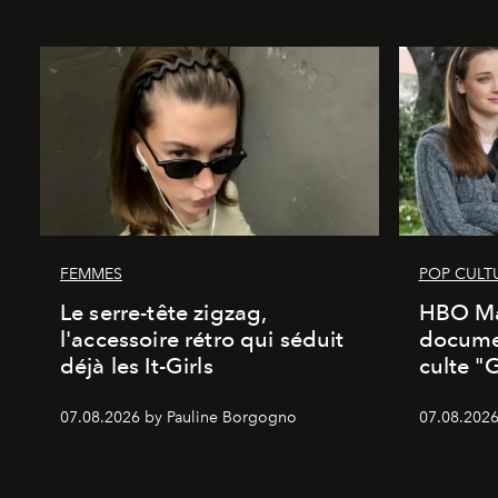
FEMMES
POP CULT
Le serre-tête zigzag,
HBO Ma
l'accessoire rétro qui séduit
documen
déjà les It-Girls
culte "
07.08.2026 by Pauline Borgogno
07.08.2026