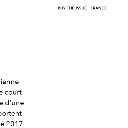
BUY THE ISSUE
FRANCE
i
dienne
e court
ne d'une
portent
été 2017