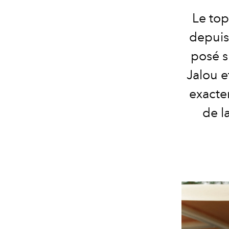
Le top
depuis 
posé s
Jalou e
exactem
de l