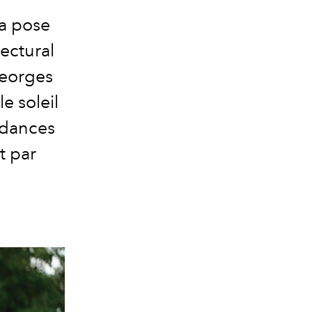
la pose
tectural
Georges
e soleil
endances
t par