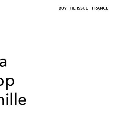
BUY THE ISSUE
FRANCE
la
top
ille