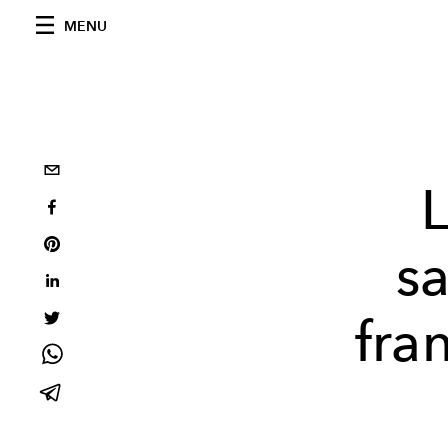
MENU
L
sa
fra