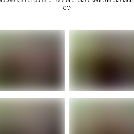
racelets en or jaune, or rose et or blanc sertis de diamant
CO.