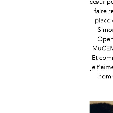
cœur pou
faire 
place 
Simon
Open
MuCEM 
Et comme
je t'aim
homm