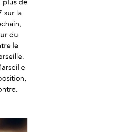
n plus de
 sur la
ochain,
eur du
re le
seille.
arseille
position
,
ntre.