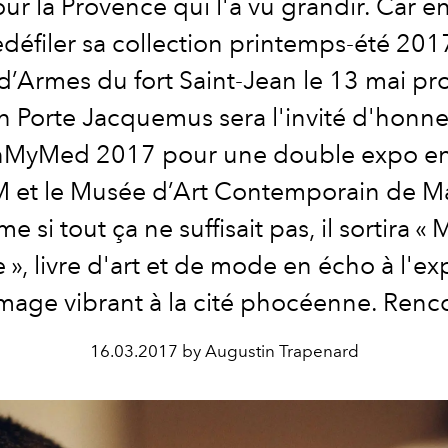
r la Provence qui l'a vu grandir. Car e
redéfiler sa collection printemps-été 2017
d’Armes du fort Saint-Jean le 13 mai pr
 Porte Jacquemus sera l'invité d'honn
MyMed 2017 pour une double expo ent
et le Musée d’Art Contemporain de Mar
 si tout ça ne suffisait pas, il sortira
« M
e », livre d'art et de mode en écho à l'ex
age vibrant à la cité phocéenne. Renco
16.03.2017 by Augustin Trapenard