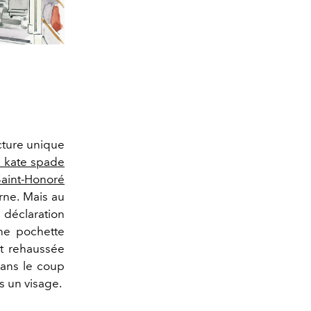
cture unique
 kate spade
Saint-Honoré
rne. Mais au
déclaration
une pochette
nt rehaussée
dans le coup
s un visage.