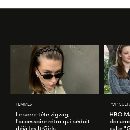
FEMMES
POP CULT
Le serre-tête zigzag,
HBO Ma
l'accessoire rétro qui séduit
documen
déjà les It-Girls
culte "