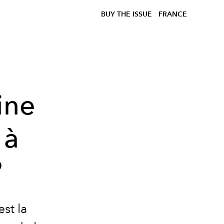
BUY THE ISSUE
FRANCE
ine
 à
?
st la