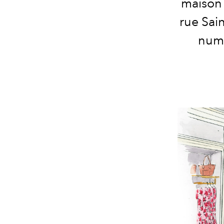
maison 
rue Sai
numé