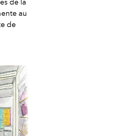
es de la
nente au
te de