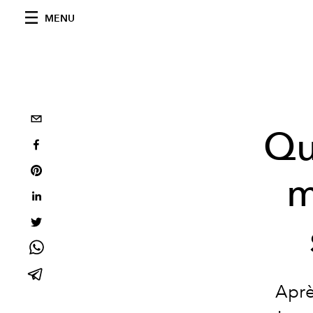
MENU
Qu
m
Aprè