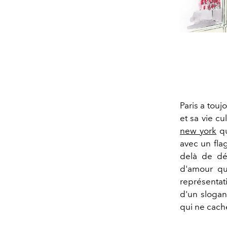
Paris a tou
et sa vie cu
new york
qu
avec un fla
delà de dé
d'amour que
représentat
d'un sloga
qui ne cache