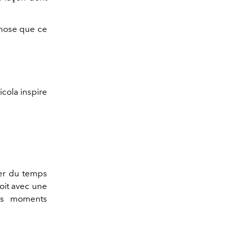
 chose que ce
icola inspire
.
ser du temps
oit avec une
des moments