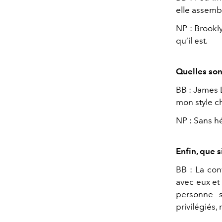
elle assembl
NP : Brookly
qu’il est.
Quelles sont
BB : James D
mon style c
NP : Sans hé
Enfin, que s
BB : La con
avec eux et
personne s
privilégiés,