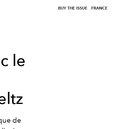
BUY THE ISSUE
FRANCE
c le
eltz
que de