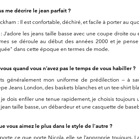
s me décrire le jean parfait ?
kham : Il est confortable, déchiré, et facile à porter au quo
 : J’adore les jeans taille basse avec une coupe droite o
ames
se déroule au début des années 2000 et je pense 
quée" dans cette époque en termes de mode.
vous quand vous n’avez pas le temps de vous habiller ?
ts généralement mon uniforme de prédilection — à sav
epe Jeans London, des baskets blanches et un tee-shirt bl
je dois enfiler une tenue rapidement, je choisis toujours 
 jean taille basse, un débardeur et une casquette de baseb
e vous aimez le plus dans le style de l'autre ?
porte ce que porte Nicola, elle se l’approprie toujours. L