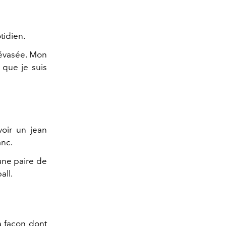
tidien.
u évasée. Mon
que je suis
oir un jean
anc.
une paire de
all.
a façon dont