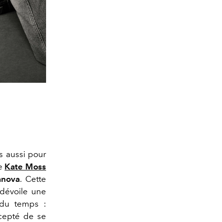
is aussi pour
de
Kate Moss
anova
.
Cette
 dévoile une
 du temps :
ccepté de se