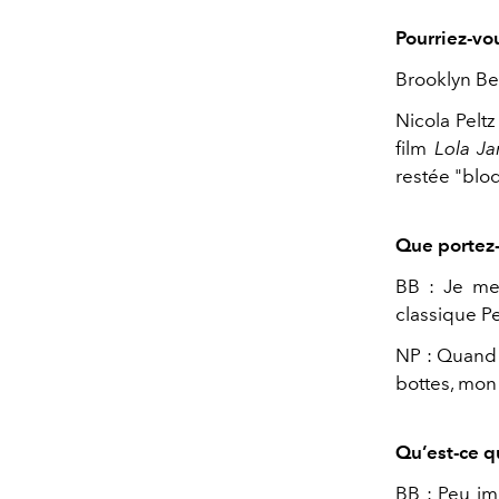
Pourriez-vou
Brooklyn Bec
Nicola Peltz
film
Lola J
restée "blo
Que portez-
BB : Je me
classique P
NP : Quand 
bottes, mon
Qu’est-ce qu
BB : Peu im