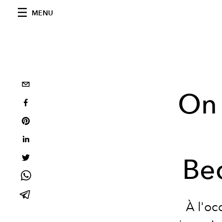
MENU
On 
Bec
À l'oc