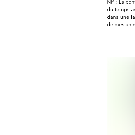
NP : La conv
du temps av
dans une fa
de mes anim