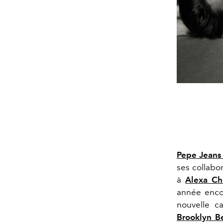
Pepe Jeans
ses collabo
à
Alexa C
année encor
nouvelle c
Brooklyn 