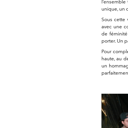
l’ensemble 
unique, un c
Sous cette v
avec une co
de féminité
porter. Un p
Pour complé
haute, au d
un hommage
parfaitement