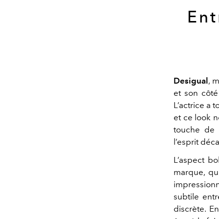
Ent
Desigual
, 
et son côté
L’actrice a 
et ce look n
touche de 
l’esprit déc
L’aspect bo
marque, qui
impression
subtile ent
discrète. E