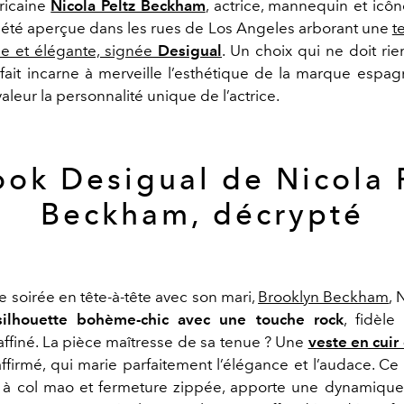
ricaine
Nicola Peltz Beckham
, actrice, mannequin et icôn
té aperçue dans les rues de Los Angeles arborant une
t
e et élégante, signée
Desigual
. Un choix qui ne doit rie
fait incarne à merveille l’esthétique de la marque espag
aleur la personnalité unique de l’actrice.
ook Desigual de Nicola 
Beckham, décrypté
e soirée en tête-à-tête avec son mari,
Brooklyn Beckham
, 
ilhouette bohème-chic avec une touche rock
, fidèle
affiné. La pièce maîtresse de sa tenue ? Une
veste en cui
affirmé, qui marie parfaitement l’élégance et l’audace. C
, à col mao et fermeture zippée, apporte une dynamiqu