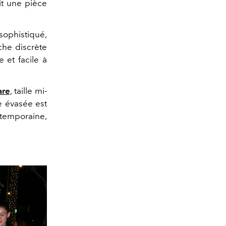
it une pièce
sophistiqué,
che discrète
 et facile à
are
, taille mi-
e évasée est
temporaine,