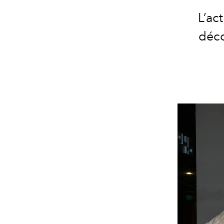
L’ac
déco