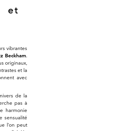
m et
rs vibrantes
ltz Beckham
.
us originaux,
trastes et la
onnent avec
nivers de la
herche pas à
ne harmonie
e sensualité
e l’on peut