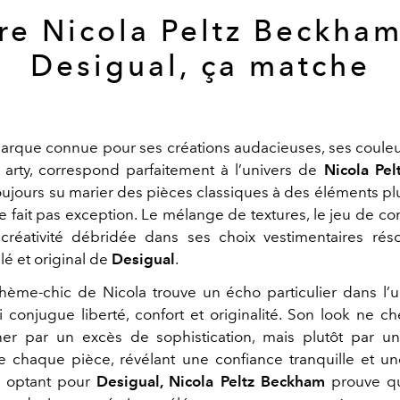
re Nicola Peltz Beckha
Desigual, ça matche
marque connue pour ses créations audacieuses, ses couleu
 arty, correspond parfaitement à l’univers de
Nicola Pe
toujours su marier des pièces classiques à des éléments pl
e fait pas exception. Le mélange de textures, le jeu de con
créativité débridée dans ses choix vestimentaires rés
alé et original de
Desigual
.
hème-chic de Nicola trouve un écho particulier dans l’u
 conjugue liberté, confort et originalité. Son look ne c
ner par un excès de sophistication, mais plutôt par u
re chaque pièce, révélant une confiance tranquille et un
n optant pour
Desigual, Nicola Peltz Beckham
prouve qu