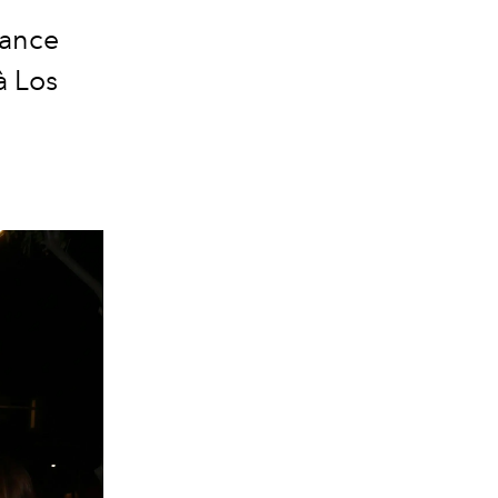
gance
à Los