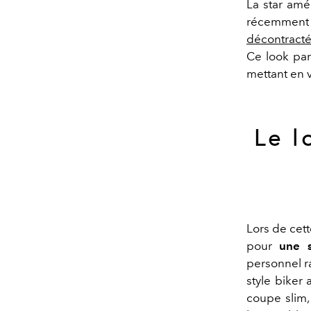
La star amé
récemment é
décontracté
Ce look par
mettant en v
Le l
Lors de cett
pour
une s
personnel r
style biker 
coupe slim