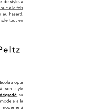
e de style, a
enue à la fois
n au hasard.
nole tout en
Peltz
Nicola a opté
 à son style
r dégradé
, au
e modèle à la
e moderne à