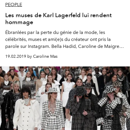
PEOPLE
Les muses de Karl Lagerfeld lui rendent
hommage
Ébranlées par la perte du génie de la mode, les
célébrités, muses et ami(e)s du créateur ont pris la
parole sur Instagram. Bella Hadid, Caroline de Maigret,
Pharrell Williams, Michel Gaubert,... ils ont contribué à la
19.02.2019 by Caroline Mas
vision de leur maître et ont décidé de lui rendre
hommage en quelques caractères. Entre nostalgie,
humilité et gratitude, leurs messages ne pouvaient être
plus frappants de sincérité.