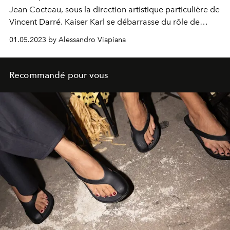
Jean Cocteau, sous la direction artistique particulière de
Vincent Darré. Kaiser Karl se débarrasse du rôle de
styliste pour celui de photographe, tournant un éditorial
01.05.2023 by Alessandro Viapiana
(et la couverture du numéro) qui met en scène les
protagonistes d'
Opium
, un film sur Cocteau réalisé par
Arielle Dombasle, avec
Grégoire Colin,
Marisa
Recommandé pour vous
Berenson, Niels Schneider,
Farida Khelfa et
Ali Mahdavi.