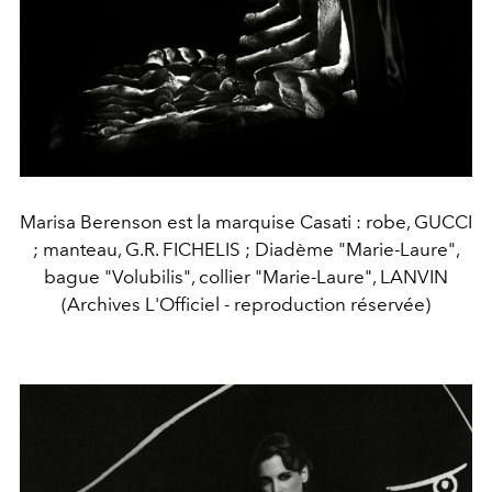
Marisa Berenson est la marquise Casati : robe, GUCCI
; manteau, G.R. FICHELIS ; Diadème "Marie-Laure",
bague "Volubilis", collier "Marie-Laure", LANVIN
(Archives L'Officiel - reproduction réservée)