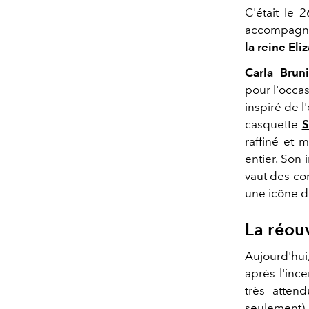
C'était le
accompagna
la reine Eli
Carla Bruni
pour l'occa
inspiré de 
casquette
S
raffiné et 
entier.
Son i
vaut des co
une icône d
La réou
Aujourd'hui
après l'inc
très atten
seulement).