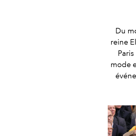
Du mo
reine E
Paris
mode e
événe