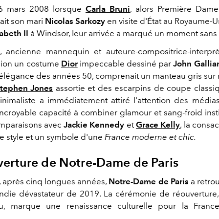
 26 mars 2008 lorsque
Carla Bruni
, alors Première Dame
it son mari
Nicolas Sarkozy
en visite d'État au Royaume-Un
zabeth II
à Windsor, leur arrivée a marqué un moment sans
, ancienne mannequin et auteure-compositrice-interprè
sion un costume
Dior
impeccable dessiné par
John Gallia
l'élégance des années 50, comprenait un manteau gris sur
tephen Jones
assortie et des escarpins de coupe classiq
minimaliste a immédiatement attiré l'attention des méd
ncroyable capacité à combiner glamour et sang-froid instit
mparaisons avec
Jackie Kennedy
et
Grace Kelly
, la cons
e style et un symbole d'une
France moderne et chic.
verture de Notre-Dame de Paris
, après cinq longues années,
Notre-Dame de Paris
a retrou
endie dévastateur de 2019. La cérémonie de réouvertur
du, marque une renaissance culturelle pour la Franc