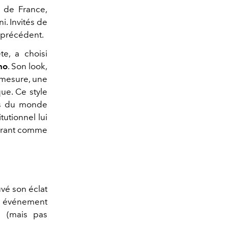
 de France,
i. Invités de
 précédent.
te, a choisi
no
. Son look,
 mesure, une
ue. Ce style
ias du monde
utionnel lui
acrant comme
vé son éclat
e, événement
e (mais pas