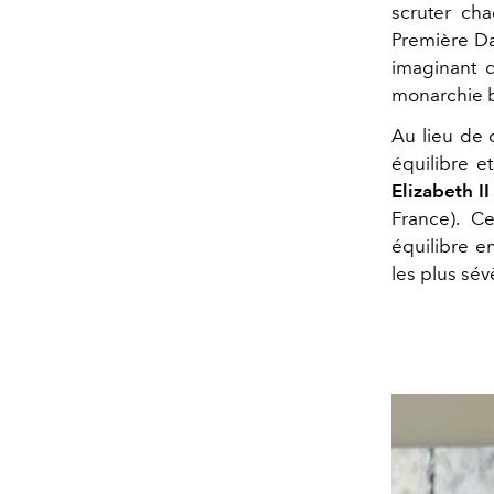
scruter ch
Première Da
imaginant q
monarchie b
Au lieu de 
équilibre e
Elizabeth II
France). C
équilibre e
les plus sév