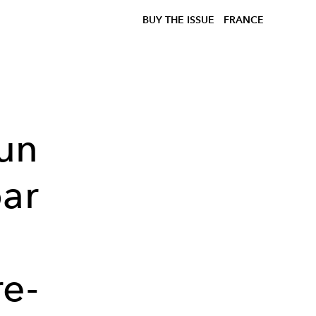
BUY THE ISSUE
FRANCE
 un
par
re-