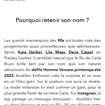
Pourquoi retenir son nom ?
Les grands mannequins des
90s
ont toutes créé des
progénitures aussi prometteuses que talentueuses.
Après
Kaia Gerber
,
Lila Moss
,
Deva Cassel
ou
Presley Gerber, il semblait naturel que le fils de Carla
Bruni brille tant par son nom que son naturel
désarmant. Au
défilé Homme Versace printemps-été
2023
, Aurélien Enthoven crée la surprise et se mue
en un Dieu grec. Sur le podium, son aura se révèle.
La mode milanaise lui sied comme un gant, pour la
plus grande fierté de sa mère Carla. Sur
Instagram,
la
top partage un message émouvant :
"Aurélien hier
au show Versace et moi en 92 : 30 ans d’écart entre