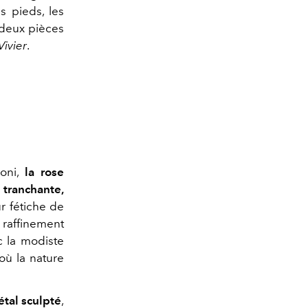
es pieds, les
 deux pièces
Vivier
.
oni,
la rose
 tranchante,
ur fétiche de
e raffinement
c la modiste
où la nature
tal sculpté
,