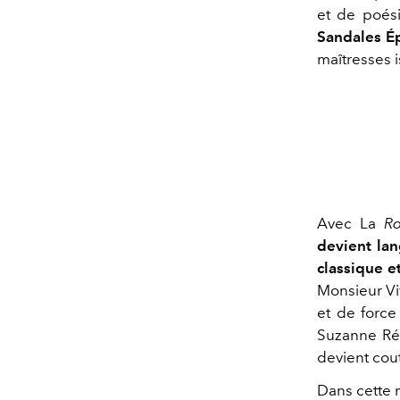
et de poés
Sandales É
maîtresses 
Avec La
Ro
devient lan
classique 
Monsieur Viv
et de force
Suzanne Rém
devient cou
Dans cette 