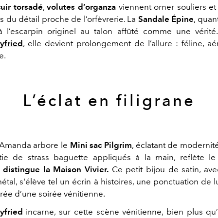
uir torsadé
,
volutes d’organza
viennent orner souliers et
 du détail proche de l’orfèvrerie. La
Sandale Épine
, quan
l’escarpin originel au talon affûté comme une vérité.
yfried
, elle devient prolongement de l’allure : féline, a
e.
L’éclat en filigrane
 Amanda arbore le
Mini sac Pilgrim
, éclatant de modernit
tie de strass baguette appliqués à la main, reflète le
i distingue la Maison Vivier.
Ce petit bijou de satin, av
tal, s'élève tel un écrin à histoires, une ponctuation de
rée d’une soirée vénitienne.
yfried
incarne, sur cette scène vénitienne, bien plus qu’