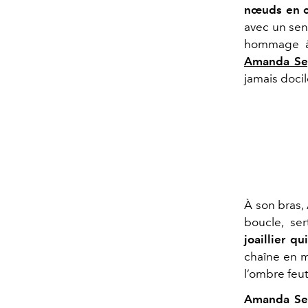
nœuds en c
avec un sens
hommage à 
Amanda Se
jamais docil
À son bras,
boucle, ser
joaillier qu
chaîne en mé
l’ombre feut
Amanda Se