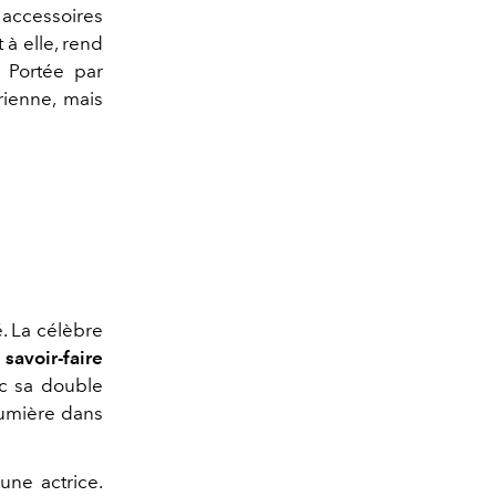
 accessoires
t à elle, rend
 Portée par
érienne, mais
é. La célèbre
savoir-faire
ec sa double
 lumière dans
une actrice.