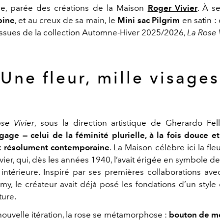
ie, parée des créations de la Maison
Roger Vivier
. À s
pine
, et au creux de sa main, le
Mini sac Pilgrim
en satin :
issues de la collection Automne-Hiver 2025/2026,
La Rose 
Une fleur, mille visages
se Vivier
, sous la direction artistique de Gherardo Fell
gage — celui de la féminité plurielle, à la fois douce et
et résolument contemporaine
. La Maison célèbre ici la fle
ier, qui, dès les années 1940, l’avait érigée en symbole d
 intérieure. Inspiré par ses premières collaborations ave
y, le créateur avait déjà posé les fondations d’un style 
ture.
nouvelle itération, la rose se métamorphose :
bouton de mé