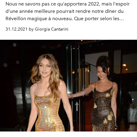
Nous ne savons pas ce qu'apportera 2022, mais l'espoir
d'une année meilleure pourrait rendre notre dîner du
Réveillon magique à nouveau. Que porter selon les
tendances de l'hiver 2021-22 ? Comment choisir la robe
31.12.2021 by Giorgia Cantarini
du Nouvel An parfaite pour briller pendant la nuit la plus
magique de l'année ? Suivez le guide de
L'OFFICIEL
.