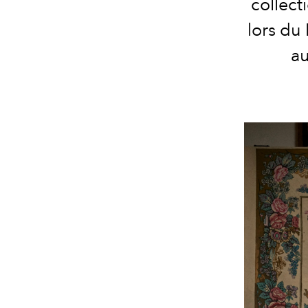
collect
lors du
a