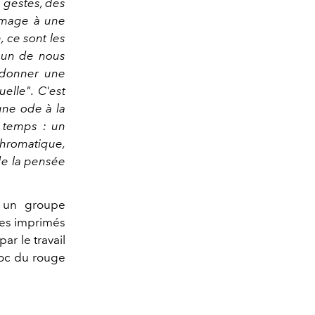
 gestes, des
mmage à une
, ce sont les
un de nous
 donner une
tuelle
". C'est
une ode à la
u temps : un
hromatique,
 de la pensée
 un groupe
des imprimés
r le travail
choc du rouge