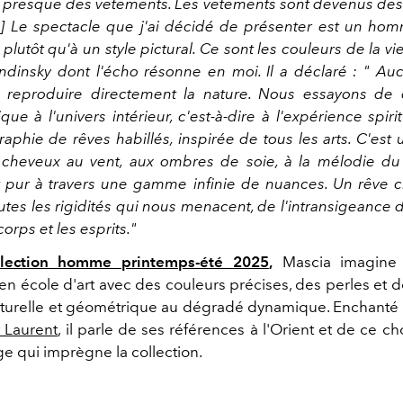
à presque des vêtements. Les vêtements sont devenus des
]
Le spectacle que j'ai décidé de présenter est un ho
plutôt qu'à un style pictural. Ce sont les couleurs de la vie
dinsky dont l'écho résonne en moi. Il a déclaré :
"
Auc
e reproduire directement la nature. Nous essayons de
ique à l'univers intérieur, c'est-à-dire à l'expérience spiri
aphie de rêves habillés, inspirée de tous les arts. C'est 
x cheveux au vent, aux ombres de soie, à la mélodie d
pur à travers une gamme infinie de nuances. Un rêve c
utes les rigidités qui nous menacent, de l'intransigeance
corps et les esprits."
llection homme printemps-été 2025
,
Mascia imagine
 en école d'art avec des couleurs précises, des perles et 
aturelle et géométrique au
dégradé dynamique. Enchanté pa
t Laurent
, il parle de ses références à l'Orient et de ce 
ge qui imprègne la collection.