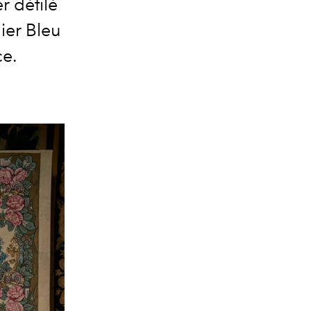
r défilé
ier Bleu
ce.