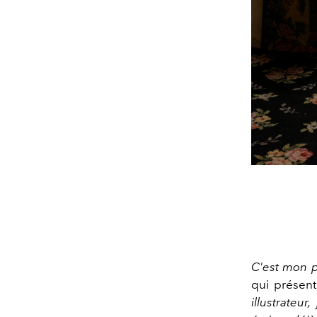
C'est mon p
qui présen
illustrateu