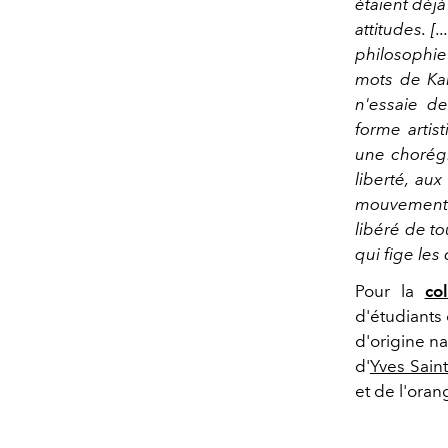
étaient déj
attitudes. [...
philosophie 
mots de Kan
n'essaie d
forme artist
une chorégr
liberté, au
mouvement 
libéré de to
qui fige les 
Pour la
co
d'étudiants
d'origine n
d'
Yves Sain
et de l'oran