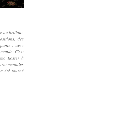
e au brillant,
ositions, des
ppante : avec
 monde. C'est
omo Roster à
 ornementales
 a été tourné