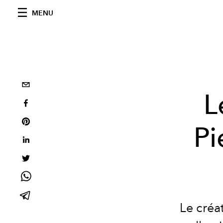
MENU
L
Pi
Le créa