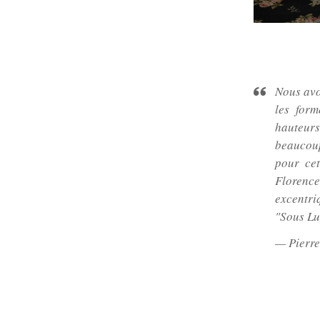
Nous avo
les form
hauteurs
beaucoup
pour ce
Florence
excentri
"Sous Luc
— Pierre