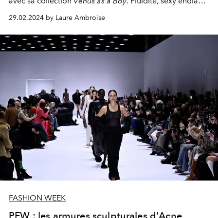
avec sa
collection
Vénus as a Boy
. Fluidité, sexy endiablé
et blanc immaculé étaient les maitres mots du show.
29.02.2024 by Laure Ambroise
FASHION WEEK
PFW : les armures sculpturales d'Acne