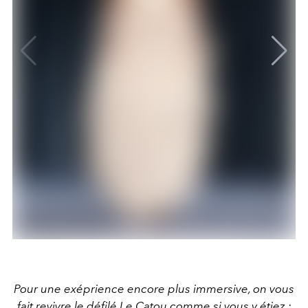
Pour une exéprience encore plus immersive, on vous
fait revivre le défilé Le Catou comme si vous y étiez :