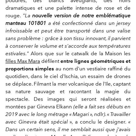
poudrés, des blancs aveuglants, des noirs
dramatiques et une palette intense de rose et de
rouge.
"La
nouvelle version de notre emblématique
manteau 101801
a été confectionné dans un jersey
infroissable et peut être transporté dans une valise
sans problème : grâce à son tissu innovant, il parvient
à conserver le volume et s'accorde aux températures
estivales."
Alors que sur le catwalk de la Maison les
filles Max Mara
défilent
entre lignes géométriques et
proportions simples
au nom d'un vestiaire raffiné du
quotidien, dans le ciel d'Ischia, un essaim de drones
se déplace. Filmant la mer volcanique de l'île, captant
sa nature sauvage et racontant la magie du
spectacle. Des images qui seront réalisées et
montées par Ginevra Elkann
(elle a fait ses débuts en
2019 avec le long métrage « Magari », ndlr)
. «
Travailler
avec Ginevra était spécial
», a conclu le designer.
«
Dans un certain sens, il me semblait aussi que j'avais