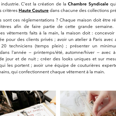
industrie. C'est la création de la
Chambre Syndicale
qui
s critères
Haute Couture
dans chacune des collections pr
s sont ces réglementations ? Chaque maison doit être r
ritères afin de faire partie de cette grande semaine.
es vêtements faits à la main, la maison doit : concevoi
ée pour des clients privés ; avoir un atelier à Paris avec
t 20 techniciens (temps plein) ; présenter un mini
s dans l'année
—
printemps/été, automne/hiver
—
avec à 
e jour et de nuit ; créer des looks uniques et sur mes
ui les portent ; avoir une équipe de couturières exper
 mains, qui confectionnent chaque vêtement à la main.