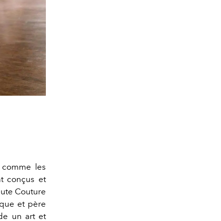
 comme les
nt conçus et
aute Couture
ique et père
de un art et