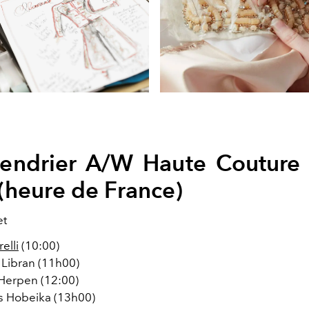
lendrier A/W Haute Couture
(heure de France)
et
elli
(10:00)
 Libran (11h00)
 Herpen (12:00)
 Hobeika (13h00)