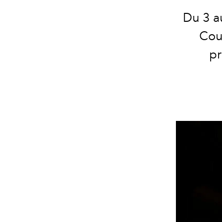
Du 3 au
Cout
pr