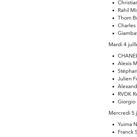
Christia
Rahil Mi
Thom B
Charles
Giambatt
Mardi 4 juill
CHANEL 
Alexis M
Stéphan
Julien F
Alexand
RVDK Ro
Giorgio
Mercredi 5 j
Yuima N
Franck 