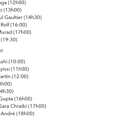
aga (12h00)
ab (13h00)
l Gaultier (14h30)
 Rolf (16:00)
Murad (17h00)
 (19:30)
et
shi (10:00)
yissi (11h00)
artín (12:00)
3h00)
14h30)
Gupta (16h00)
Sara Chraibi (17h00)
 André (18h00)