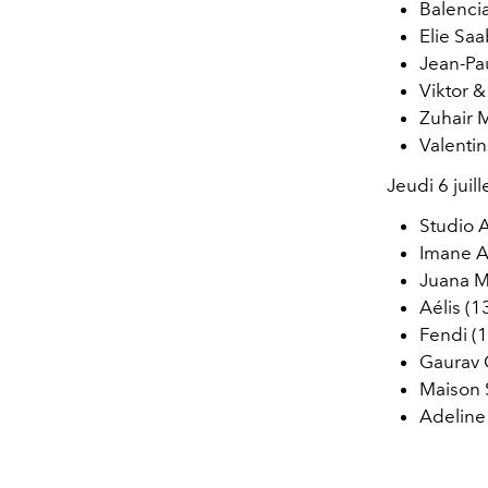
Balenci
Elie Sa
Jean-Pau
Viktor &
Zuhair 
Valentin
Jeudi 6 juill
Studio A
Imane A
Juana M
Aélis (1
Fendi (
Gaurav 
Maison 
Adeline