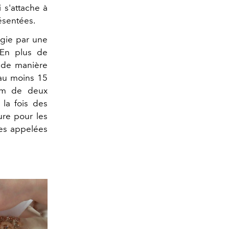
 s'attache à
ésentées.
égie par une
 En plus de
r de manière
 au moins 15
mum de deux
la fois des
ure pour les
tes appelées