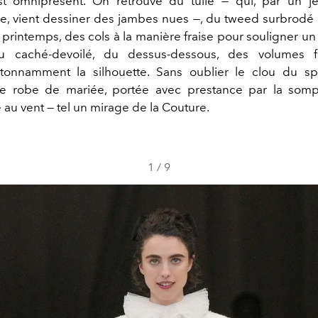
est omniprésent. On retrouve du tulle — qui, par un 
e, vient dessiner des jambes nues —, du tweed surbro
 printemps, des cols à la manière fraise pour souligner un
du caché-devoilé, du dessus-dessous, des volumes fl
tonnamment la silhouette. Sans oublier le clou du sp
elle robe de mariée, portée avec prestance par la so
ne au vent — tel un mirage de la Couture.
1
/
9