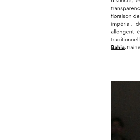
distincte, 
transparenc
floraison de
impérial, 
allongent é
traditionn
Bahia
, traî