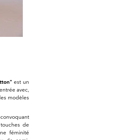
tton"
est un
'entrée avec,
les modèles
— convoquant
s touches de
une féminité