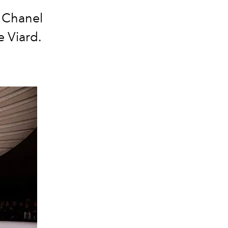
é Chanel
 Viard.