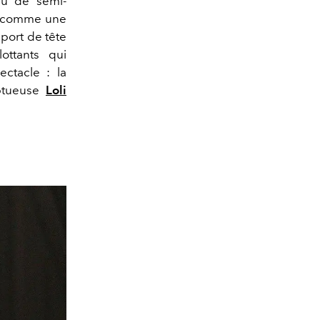
jeu de semi-
dé comme une
 port de tête
ottants qui
ectacle : la
mptueuse
Loli