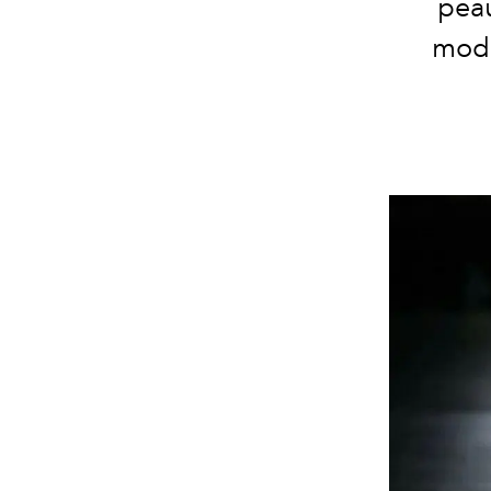
peau
mode