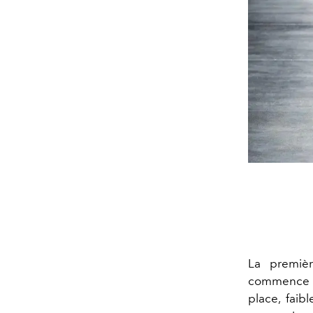
La premièr
commence ce
place, faib