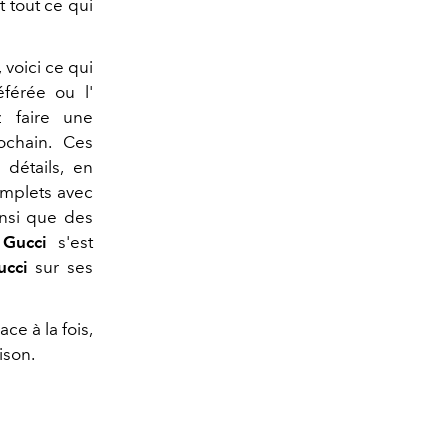
 tout ce qui
 voici ce qui
férée ou l'
 faire une
ochain. Ces
 détails, en
complets avec
insi que des
.
Gucci
s'est
ucci
sur ses
ce à la fois,
ison.