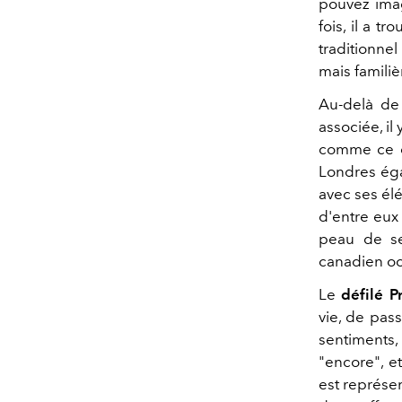
pouvez ima
fois, il a 
traditionne
mais familiè
Au-delà de 
associée, il
comme ce q
Londres ég
avec ses él
d'entre eux
peau de se
canadien oc
Le
défilé 
vie, de pas
sentiments,
"encore", et
est représen