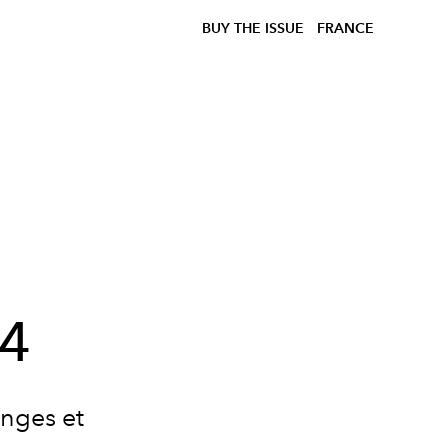
BUY THE ISSUE
FRANCE
à
24
anges et