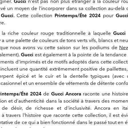
giner.
Gucci
n'est pas non plus étranger à la couleur rou
trouvé un moyen de l'incorporer dans sa collection au-delà
l
Gucci
. Cette collection
Printemps/Été 2024
pour
Gucc
re.
la riche couleur rouge traditionnelle à laquelle
Gucci
 y a une palette de couleurs de tons verts vifs, blancs et ne
ue nous avons vu cette saison sur les podiums de
New
alement).
Gucci
est également à la pointe de la tendance 
éments d'imprimés et de motifs adoptés dans cette collecti
 incluent une quantité extrêmement positive de paillettes
rpent épicé et le cuir et la dentelle typiques (avec
casionnel et un ensemble de vêtements de détente confor
Printemps/Été 2024
de
Gucci Ancora
raconte une histoire
sion et d'authenticité dans la société à travers des momen
 de désir, de richesse et d'inclusivité. Ancora en ital
 à travers l'histoire que raconte cette collection, il est év
tative de ce qui a bien fonctionné dans le passé tout en 