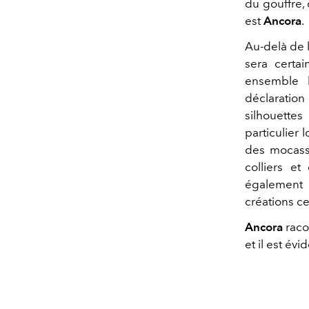
du gouffre,
est
Ancora
.
Au-delà de l
sera certa
ensemble 
déclaratio
silhouettes
particulier 
des mocassi
colliers et
également 
créations ce
Ancora
racon
et il est év