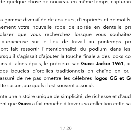
 de quelque chose de nouveau en même temps, capturant
a gamme diversifiée de couleurs, d'imprimés et de motifs,
inement votre nouvelle robe de soirée en dentelle pré
blazer que vous recherchez lorsque vous souhaitez
n audacieuse sur le lieu de travail au printemps pr
 ont fait ressortir l'intentionnalité du podium dans les
lorsqu'il s'agissait d'ajouter la touche finale à des looks 
ns à talons épais, le précieux sac
Gucci Jackie 1961
, a
 des boucles d'oreilles traditionnels en chaîne en or
assuré de ne pas omettre les célèbres
logos GG et G
tte saison, auxquels il est souvent associé.
te une histoire unique de simplicité, de richesse et d'auda
ident que
Gucci
a fait mouche à travers sa collection cette sa
1
/
20