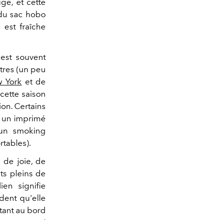
ge, et cette
 du sac hobo
i
est fraîche
est souvent
utres (un peu
 York
et de
cette saison
on. Certains
, un imprimé
 un smoking
tables).
 de joie, de
ts pleins de
ien signifie
ident qu'elle
étant au bord