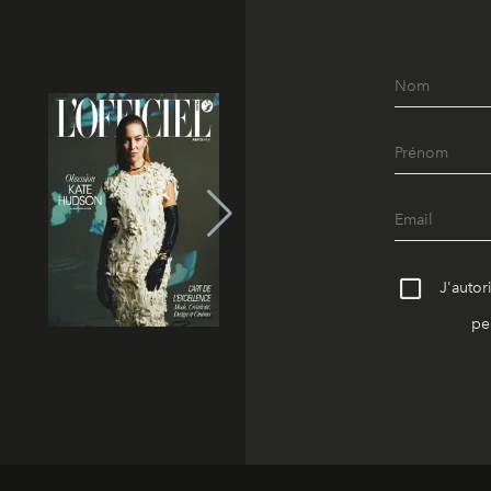
J'autor
pe