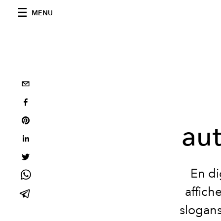
MENU
au
En di
affich
slogans