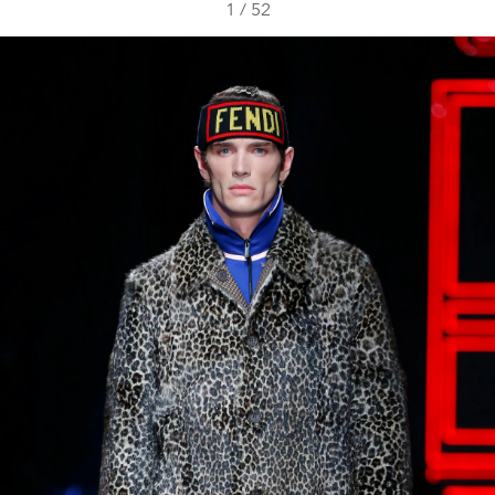
1
/
52