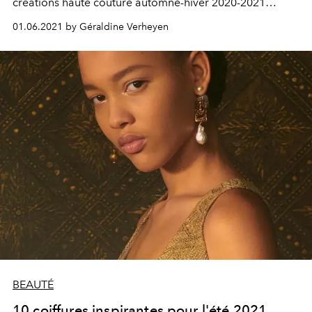
créations haute couture automne-hiver 2020-2021
imaginées par Maria Grazia Chiuri ont été présentées
01.06.2021 by Géraldine Verheyen
l’été dernier dans une malle façon maison de poupée,
reproduction de la façade du 30, Avenue Montaigne. Un
écrin précieux mettant en valeur un savoir-faire
d’exception, dont on vous dévoile tous les secrets.
BEAUTÉ
10 coiffures inspirantes pour l'été 2021