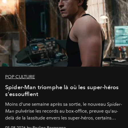
POP CULTURE
Spider-Man triomphe là où les super-héros
s'essoufflent
Moins d'une semaine après sa sortie, le nouveau
Spider-
Man
pulvérise les records au box-office, preuve qu'au-
delà de la lassitude envers les super-héros, certains
personnages continuent de susciter une ferveur intacte.
05.08.2026 by Pauline Borgogno