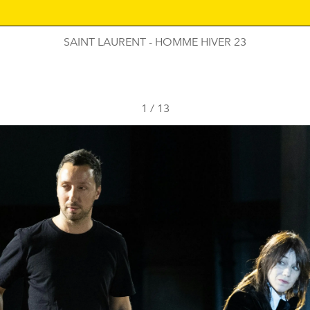
SAINT LAURENT - HOMME HIVER 23
1
/
13