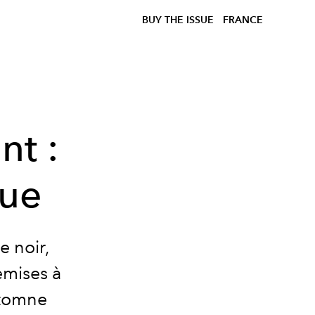
BUY THE ISSUE
FRANCE
nt :
que
e noir,
emises à
utomne