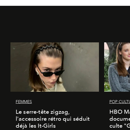
FEMMES
POP CULT
Le serre-tête zigzag,
HBO Ma
l'accessoire rétro qui séduit
documen
déjà les It-Girls
culte "