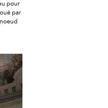
 eu pour
joué par
t noeud