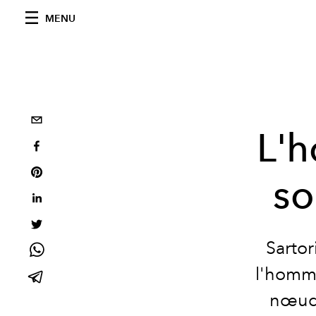
MENU
L'h
so
Sartor
l'homme
nœuds