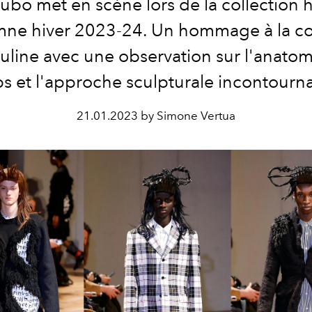
bo met en scène lors de la collectio
ne hiver 2023-24. Un hommage à la c
line avec une observation sur l'anato
s et l'approche sculpturale incontourn
21.01.2023 by Simone Vertua