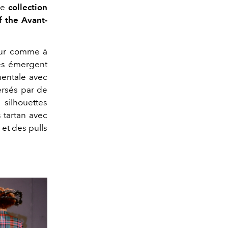
ne
collection
f the Avant-
ieur comme à
xes
émergent
mentale avec
ersés par de
 silhouettes
 tartan avec
et des pulls