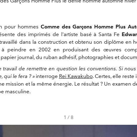
es Garçons Homme Plus le défilé homme automne hiver
ion pour hommes
Comme des Garçons Homme Plus Aut
sente des imprimés de l'artiste basé à Santa Fe
Edwar
travaillé dans la construction et obtenu son diplôme en ho
à peindre en 2002 en produisant des œuvres comp
papier journal, du ruban adhésif, photographies et docum
re travail de remettre en question les conventions. Si nou
, qui le fera ? »
interroge
Rei Kawakubo
. Certes, elle reste
e mission et la même énergie. Le résultat ? Un examen d
be masculine.
1
/
8