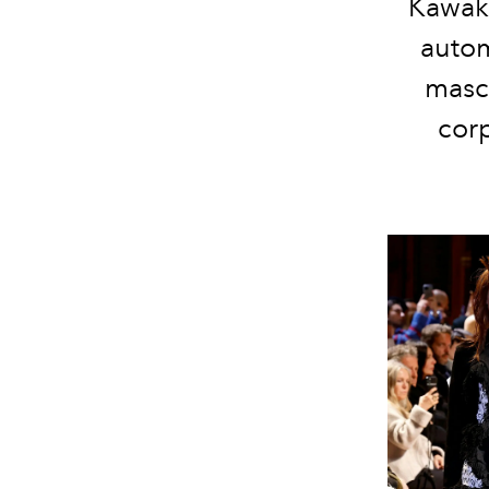
Kawaku
autom
mascu
corp