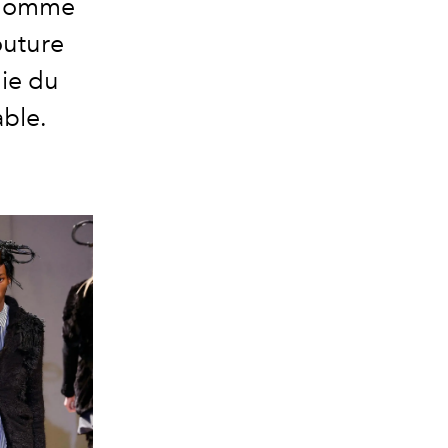
n homme
outure
mie du
able.