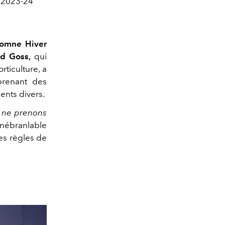
 2023-24
omne Hiver
d Goss,
qui
rticulture, a
renant des
ents divers.
s ne prenons
 inébranlable
es règles de