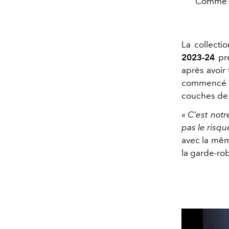
Comme d
La collect
2023-24
pré
après avoir 
commencé 
couches de 
« C'est not
pas le risque
avec la mêm
la garde-ro