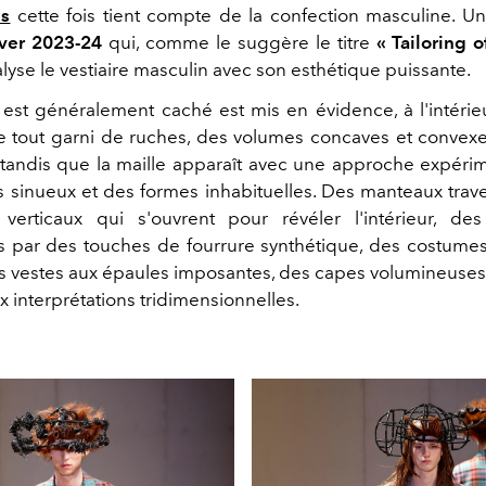
s
cette fois tient compte de la confection masculine.
U
ver 2023-24
qui, comme le suggère le titre
« Tailoring o
alyse le vestiaire masculin avec son esthétique puissante.
 est généralement caché est mis en évidence, à l'intér
, le tout garni de ruches, des volumes concaves et conve
tandis que la maille apparaît avec une approche expéri
s sinueux et des formes inhabituelles.
Des manteaux trav
verticaux qui s'ouvrent pour révéler l'intérieur, des
s par des touches de fourrure synthétique, des costumes
des vestes aux épaules imposantes, des capes
volumineuses
x interprétations tridimensionnelles.