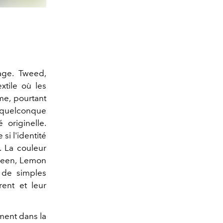
lage. Tweed,
xtile où les
me, pourtant
e quelconque
originelle.
i l'identité
. La couleur
Green, Lemon
 de simples
rent et leur
ment dans la