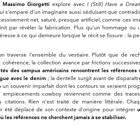
e
Massimo Giorgetti
explore avec
I (Still) Have a Drea
ui s'empare d'un imaginaire aussi séduisant que contradict
cessivement net, saturé, presque artificiel, comme ces im
finit par révéler la fabrication. Plus qu'un hommage ou u
téresse à ce qui demeure lorsque le récit se fissure : la p
on traverse l'ensemble du vestiaire. Plutôt que de re
cohérence, la collection avance par frictions successive
tés des campus américains rencontrent les références 
ogue avec le denim
; la dentelle surgit avant de disparaître
 un souvenir imparfait dont les contours se seraient pro
es empiècements cowboy reviennent comme des traces
itations. Rien n'est traité de manière littérale. Ch
r été déplacé de son contexte d'origine pour intégrer
u
 les références ne cherchent jamais à se stabiliser.