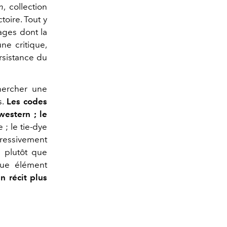
m
, collection
oire. Tout y
ages dont la
ne critique,
ersistance du
chercher une
s.
Les codes
western ; le
 ; le tie-dye
gressivement
 plutôt que
aque élément
n récit plus