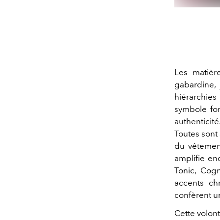
Les matière
gabardine, 
hiérarchies
symbole fon
authentici
Toutes sont
du vêtement
amplifie en
Tonic, Cog
accents chr
confèrent u
Cette volon