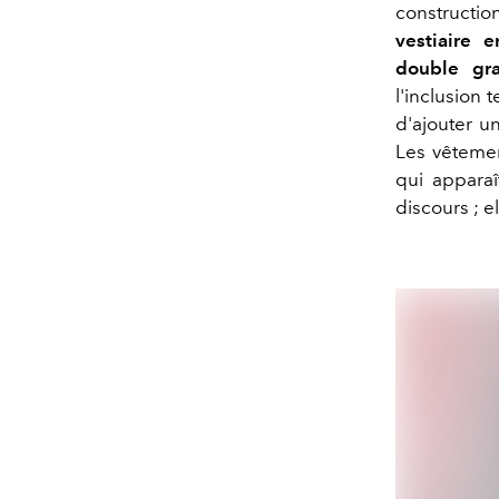
constructio
vestiaire 
double gra
l'inclusion 
d'ajouter u
Les vêtemen
qui apparaît
discours ; e