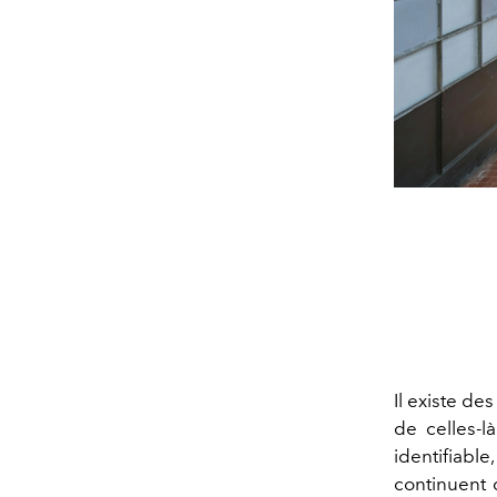
Il existe de
de celles-l
identifiab
continuent 