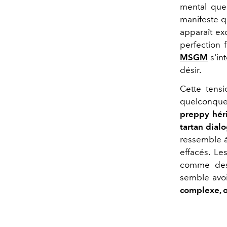
mental qu
manifeste q
apparaît ex
perfection 
MSGM
s'in
désir.
Cette tensi
quelconque 
preppy héri
tartan dial
ressemble à
effacés. L
comme des c
semble avoi
complexe, où