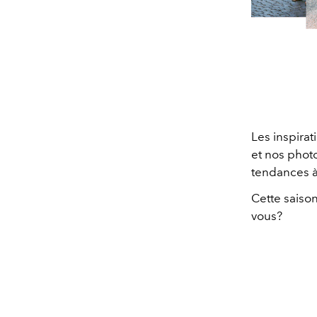
Les inspirat
et nos phot
tendances à
Cette saiso
vous?