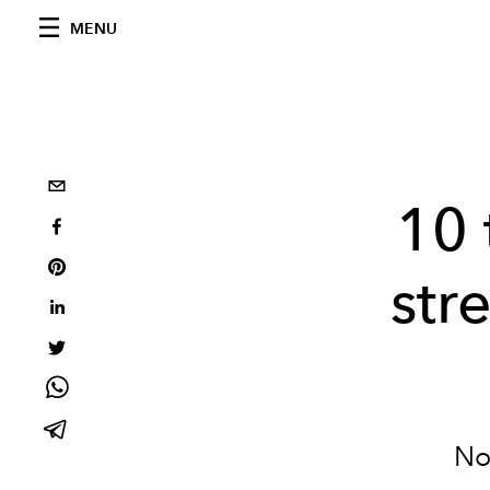
MENU
10 
str
No