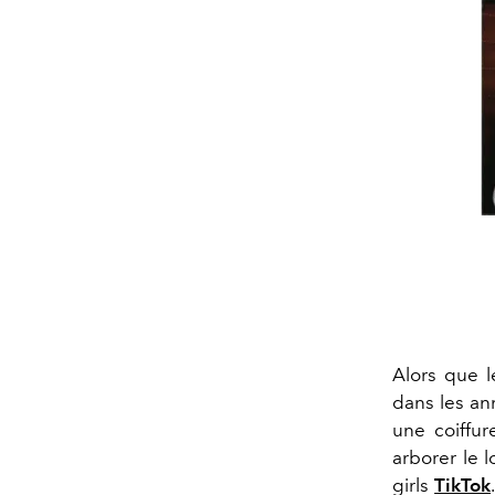
Alors que 
dans les an
une coiffur
arborer le l
girls
TikTok