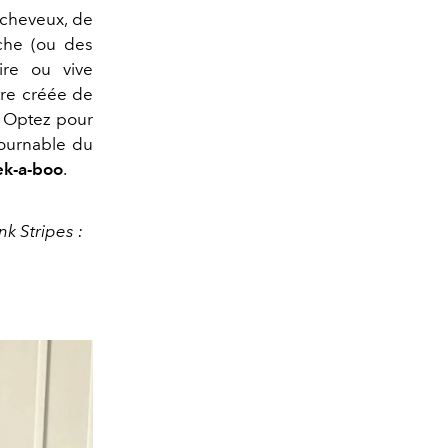
 cheveux, de
èche (ou des
re ou vive
tre créée de
. Optez pour
ournable du
k-a-boo
.
nk Stripes :