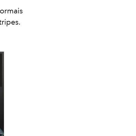
sormais
ripes.