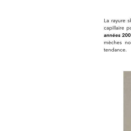
La rayure s
capillaire p
années 200
mèches noir
tendance.