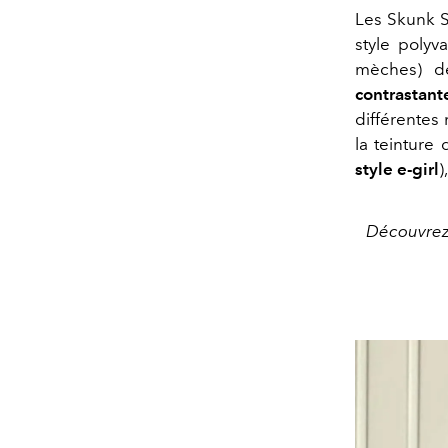
Les Skunk S
style polyv
mèches) d
contrastant
différentes
la teinture
style e-girl
)
Découvrez p